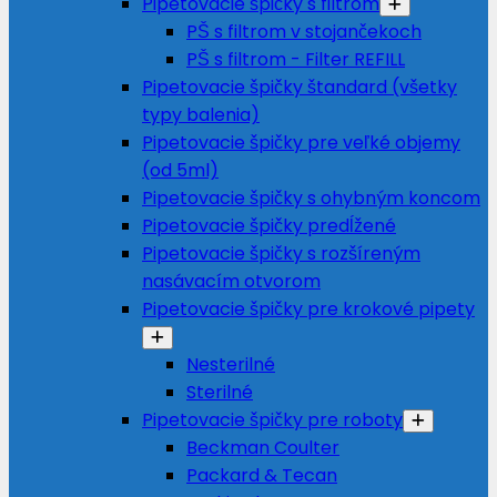
Pipetovacie špičky s filtrom
PŠ s filtrom v stojančekoch
PŠ s filtrom - Filter REFILL
Pipetovacie špičky štandard (všetky
typy balenia)
Pipetovacie špičky pre veľké objemy
(od 5ml)
Pipetovacie špičky s ohybným koncom
Pipetovacie špičky predĺžené
Pipetovacie špičky s rozšíreným
nasávacím otvorom
Pipetovacie špičky pre krokové pipety
Nesterilné
Sterilné
Pipetovacie špičky pre roboty
Beckman Coulter
Packard & Tecan