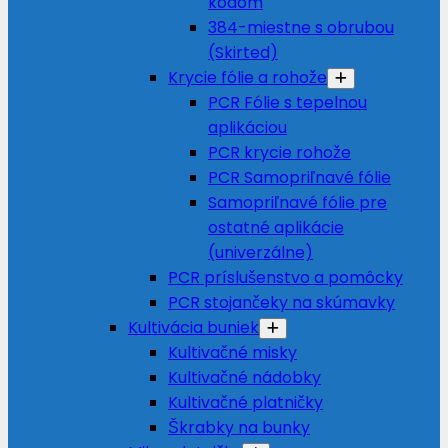
kódom
384-miestne s obrubou
(Skirted)
Krycie fólie a rohože
PCR Fólie s tepelnou
aplikáciou
PCR krycie rohože
PCR Samopriľnavé fólie
Samopriľnavé fólie pre
ostatné aplikácie
(univerzálne)
PCR príslušenstvo a pomôcky
PCR stojančeky na skúmavky
Kultivácia buniek
Kultivačné misky
Kultivačné nádobky
Kultivačné platničky
Škrabky na bunky