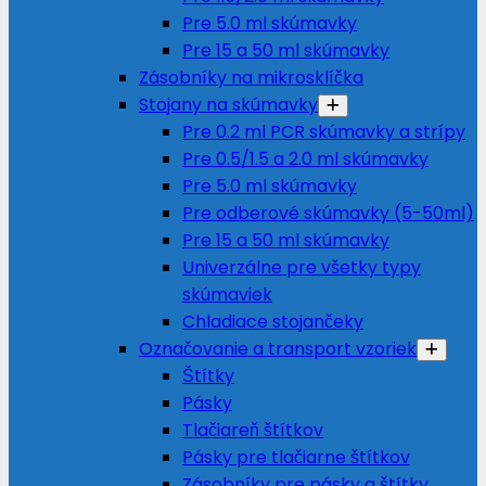
Pre 5.0 ml skúmavky
Pre 15 a 50 ml skúmavky
Zásobníky na mikrosklíčka
Stojany na skúmavky
Pre 0.2 ml PCR skúmavky a strípy
Pre 0.5/1.5 a 2.0 ml skúmavky
Pre 5.0 ml skúmavky
Pre odberové skúmavky (5-50ml)
Pre 15 a 50 ml skúmavky
Univerzálne pre všetky typy
skúmaviek
Chladiace stojančeky
Označovanie a transport vzoriek
Štítky
Pásky
Tlačiareň štítkov
Pásky pre tlačiarne štítkov
Zásobníky pre pásky a štítky