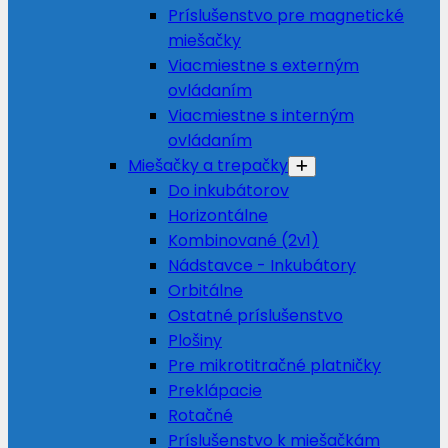
Príslušenstvo pre magnetické
miešačky
Viacmiestne s externým
ovládaním
Viacmiestne s interným
ovládaním
Miešačky a trepačky
Do inkubátorov
Horizontálne
Kombinované (2v1)
Nádstavce - Inkubátory
Orbitálne
Ostatné príslušenstvo
Plošiny
Pre mikrotitračné platničky
Preklápacie
Rotačné
Príslušenstvo k miešačkám