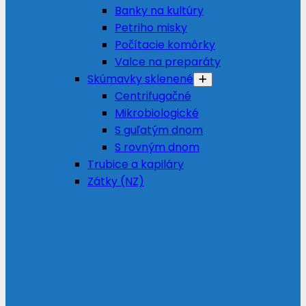
Banky na kultúry
Petriho misky
Počítacie komôrky
Valce na preparáty
Skúmavky sklenené
Centrifugačné
Mikrobiologické
S guľatým dnom
S rovným dnom
Trubice a kapiláry
Zátky (NZ)