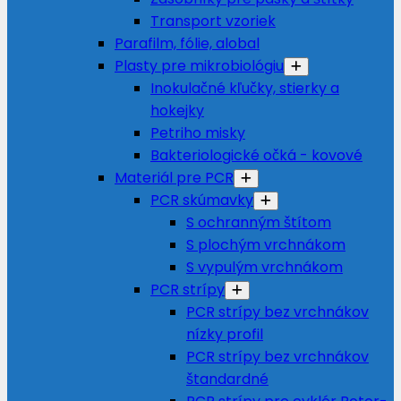
Transport vzoriek
Parafilm, fólie, alobal
Plasty pre mikrobiológiu
Inokulačné kľučky, stierky a
hokejky
Petriho misky
Bakteriologické očká - kovové
Materiál pre PCR
PCR skúmavky
S ochranným štítom
S plochým vrchnákom
S vypulým vrchnákom
PCR strípy
PCR strípy bez vrchnákov
nízky profil
PCR strípy bez vrchnákov
štandardné