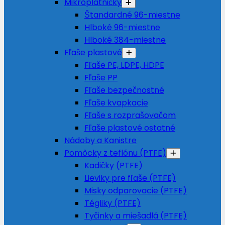
Mikroplatničky
Štandardné 96-miestne
Hlboké 96-miestne
Hlboké 384-miestne
Fľaše plastové
Fľaše PE, LDPE, HDPE
Fľaše PP
Fľaše bezpečnostné
Fľaše kvapkacie
Fľaše s rozprašovačom
Fľaše plastové ostatné
Nádoby a Kanistre
Pomôcky z teflónu (PTFE)
Kadičky (PTFE)
Lieviky pre fľaše (PTFE)
Misky odparovacie (PTFE)
Tégliky (PTFE)
Tyčinky a miešadlá (PTFE)