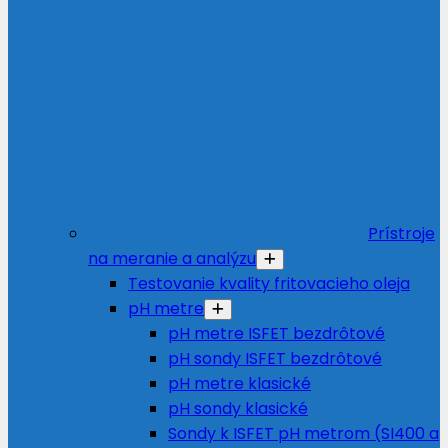
Prístroje
na meranie a analýzu
Testovanie kvality fritovacieho oleja
pH metre
pH metre ISFET bezdrôtové
pH sondy ISFET bezdrôtové
pH metre klasické
pH sondy klasické
Sondy k ISFET pH metrom (SI400 a