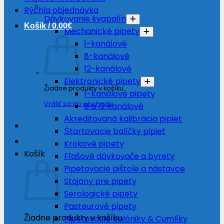
Rýchla objednávka
Dávkovanie kvapalín
Košík /
0.00
€
Mechanické pipety
1-kanálové
8-kanálové
12-kanálové
Elektronické pipety
Žiadne produkty v košíku.
1-Kanálové pipety
Vrátiť sa do obchodu
8 a 12 Kanálové
Akreditovaná kalibrácia pipiet
Štartovacie balíčky pipiet
Krokové pipety
Košík
Fľašové dávkovače a byrety
Pipetovacie pištole a nástavce
Stojany pre pipety
Serologické pipety
Pasteurové pipety
Žiadne produkty v košíku.
Pipetovacie balóniky & Cumlíky