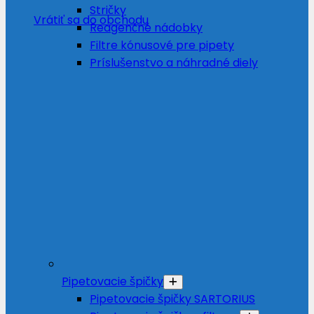
Stričky
Vrátiť sa do obchodu
Reagenčné nádobky
Filtre kónusové pre pipety
Príslušenstvo a náhradné diely
Pipetovacie špičky
Pipetovacie špičky SARTORIUS