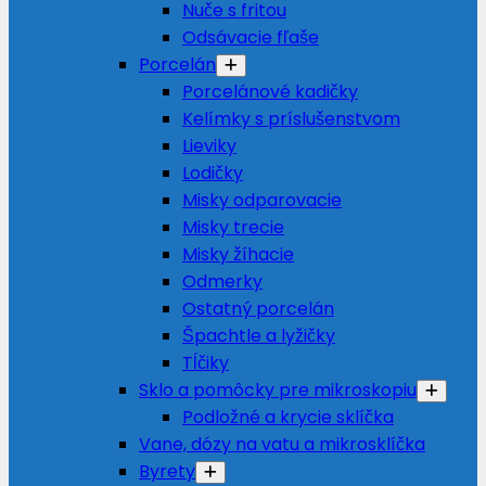
Nuče s fritou
Odsávacie fľaše
Porcelán
Porcelánové kadičky
Kelímky s príslušenstvom
Lieviky
Lodičky
Misky odparovacie
Misky trecie
Misky žíhacie
Odmerky
Ostatný porcelán
Špachtle a lyžičky
Tĺčiky
Sklo a pomôcky pre mikroskopiu
Podložné a krycie sklíčka
Vane, dózy na vatu a mikrosklíčka
Byrety