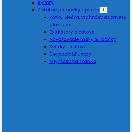
Kyvety
Ostatné pomôcky z plastu
Zátky, viečka, vrchnáky a uzávery
plastové
Exsikátory plastové
Navažovacie misky & Lodičky
Svorky plastové
Čerpadlá&Pumpy
Mlynčeky na tkanivá