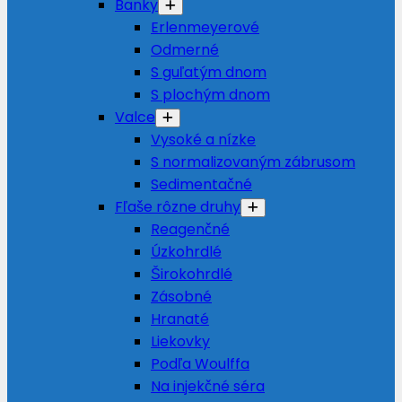
Banky
Erlenmeyerové
Odmerné
S guľatým dnom
S plochým dnom
Valce
Vysoké a nízke
S normalizovaným zábrusom
Sedimentačné
Fľaše rôzne druhy
Reagenčné
Úzkohrdlé
Širokohrdlé
Zásobné
Hranaté
Liekovky
Podľa Woulffa
Na injekčné séra