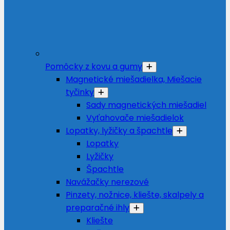
Pomôcky z kovu a gumy
Magnetické miešadielka, Miešacie
tyčinky
Sady magnetických miešadiel
Vyťahovače miešadielok
Lopatky, lyžičky a špachtle
Lopatky
Lyžičky
Špachtle
Navážačky nerezové
Pinzety, nožnice, kliešte, skalpely a
preparačné ihly
Kliešte