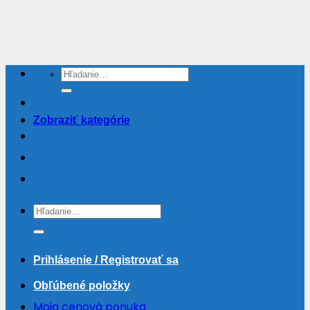
Skip
to
content
Hľadať:
Zobraziť kategórie
Hľadať:
Prihlásenie / Registrovať sa
Obľúbené položky
Moja cenová ponuka