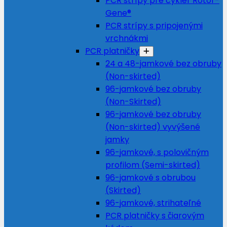
PCR strípy pre cyklér Rotor-
Gene®
PCR strípy s pripojenými
vrchnákmi
PCR platničky
24 a 48-jamkové bez obruby
(Non-skirted)
96-jamkové bez obruby
(Non-Skirted)
96-jamkové bez obruby
(Non-skirted) vyvýšené
jamky
96-jamkové, s polovičným
profilom (Semi-skirted)
96-jamkové s obrubou
(Skirted)
96-jamkové, strihateľné
PCR platničky s čiarovým