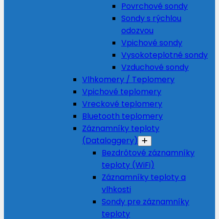
Povrchové sondy
Sondy s rýchlou
odozvou
Vpichové sondy
Vysokoteplotné sondy
Vzduchové sondy
Vlhkomery / Teplomery
Vpichové teplomery
Vreckové teplomery
Bluetooth teplomery
Záznamníky teploty
(Dataloggery)
Bezdrôtové záznamníky
teploty (WiFi)
Záznamníky teploty a
vlhkosti
Sondy pre záznamníky
teploty