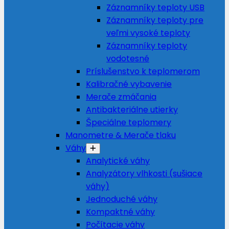
Záznamníky teploty USB
Záznamníky teploty pre
veľmi vysoké teploty
Záznamníky teploty
vodotesné
Príslušenstvo k teplomerom
Kalibračné vybavenie
Merače zmáčania
Antibakteriálne utierky
Špeciálne teplomery
Manometre & Merače tlaku
Váhy
Analytické váhy
Analyzátory vlhkosti (sušiace
váhy)
Jednoduché váhy
Kompaktné váhy
Počítacie váhy