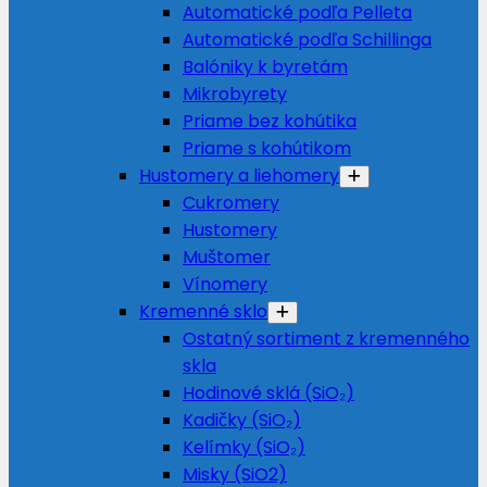
Automatické podľa Pelleta
Automatické podľa Schillinga
Balóniky k byretám
Mikrobyrety
Priame bez kohútika
Priame s kohútikom
Hustomery a liehomery
Cukromery
Hustomery
Muštomer
Vínomery
Kremenné sklo
Ostatný sortiment z kremenného
skla
Hodinové sklá (SiO₂)
Kadičky (SiO₂)
Kelímky (SiO₂)
Misky (SiO2)