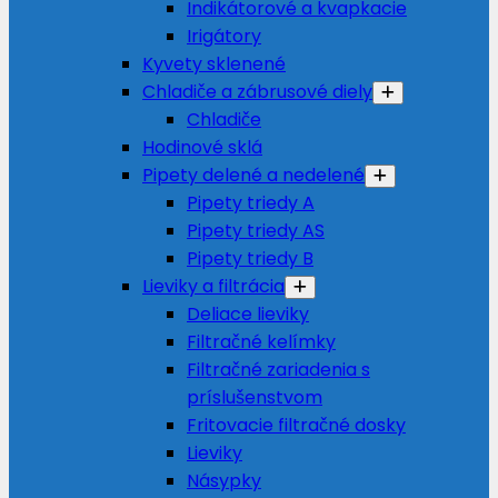
Indikátorové a kvapkacie
Irigátory
Kyvety sklenené
Chladiče a zábrusové diely
Chladiče
Hodinové sklá
Pipety delené a nedelené
Pipety triedy A
Pipety triedy AS
Pipety triedy B
Lieviky a filtrácia
Deliace lieviky
Filtračné kelímky
Filtračné zariadenia s
príslušenstvom
Fritovacie filtračné dosky
Lieviky
Násypky