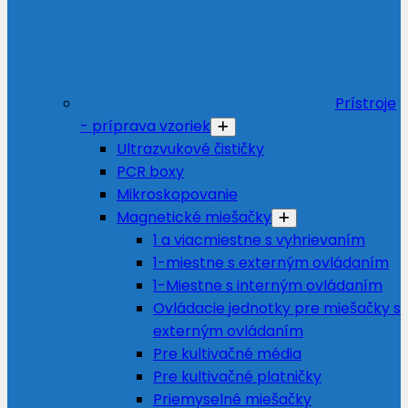
Prístroje
- príprava vzoriek
Ultrazvukové čističky
PCR boxy
Mikroskopovanie
Magnetické miešačky
1 a viacmiestne s vyhrievaním
1-miestne s externým ovládaním
1-Miestne s interným ovládaním
Ovládacie jednotky pre miešačky s
externým ovládaním
Pre kultivačné média
Pre kultivačné platničky
Priemyselné miešačky