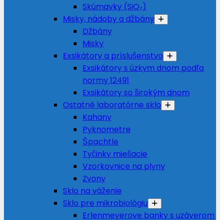
Skúmavky (SiO₂)
Misky, nádoby a džbány
Džbány
Misky
Exsikátory a príslušenstvo
Exsikátory s úzkym dnom podľa
normy 12491
Exsikátory so širokým dnom
Ostatné laboratórne sklo
Kahany
Pyknometre
Špachtle
Tyčinky miešacie
Vzorkovnice na plyny
Zvony
Sklo na váženie
Sklo pre mikrobiológiu
Erlenmeyerove banky s uzáverom