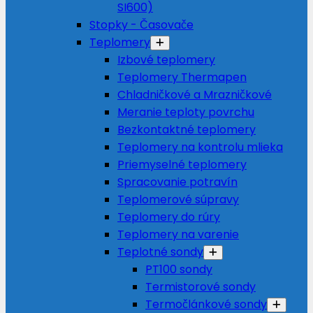
SI600)
Stopky - Časovače
Teplomery
Izbové teplomery
Teplomery Thermapen
Chladničkové a Mrazničkové
Meranie teploty povrchu
Bezkontaktné teplomery
Teplomery na kontrolu mlieka
Priemyselné teplomery
Spracovanie potravín
Teplomerové súpravy
Teplomery do rúry
Teplomery na varenie
Teplotné sondy
PT100 sondy
Termistorové sondy
Termočlánkové sondy