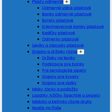
Plasty odmerné
Odmerné valce plastové
Banky odmerné plastové
Byrety plastové
Erlenmeyerové banky plastové
Kadičky plastové
Odmerky plastové
Lieviky a násypky plastové
Stojany a držiaky rôzne
Držiaky na lieviky
Podstavce pre banky
Pre serologické pipety
Stojany pre kyvety
Stojany pre vialky
Misky, tácky a podložky
Lopatky, lyžičky, špachtle a pinzety
Nádoby a kelímky rôzne druhy
Nosiče na fľaše