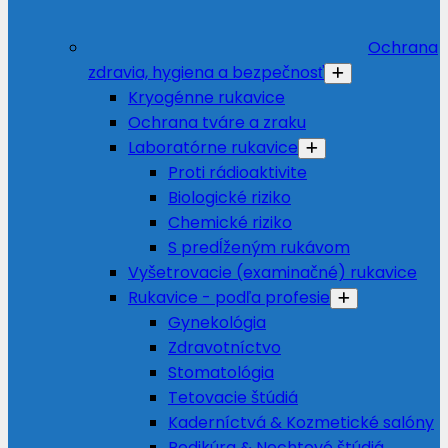
Ochrana
zdravia, hygiena a bezpečnosť
Kryogénne rukavice
Ochrana tváre a zraku
Laboratórne rukavice
Proti rádioaktivite
Biologické riziko
Chemické riziko
S predĺženým rukávom
Vyšetrovacie (examinačné) rukavice
Rukavice - podľa profesie
Gynekológia
Zdravotníctvo
Stomatológia
Tetovacie štúdiá
Kaderníctvá & Kozmetické salóny
Pedikúra & Nechtové štúdiá