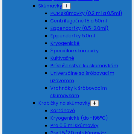
Skúmavky
PCR skúmavky (0.2 ml a 0.5ml)
Centrifugačné 15 a 50ml
Eppendorfky (0.5-2.0ml)
Eppendorfky 5.0ml
Kryogenické
Špeciálne skúmavky
Kultivačné
Príslušenstvo ku skúmavkám
Univerzálne so šróbovacím
uzáverom
Vrchnáky k šróbovacím
skúmavkám
Krabičky na skúmavky
Kartónové
Kryogenické (do -196°C)
Pre 0.5 ml skúmavky
Pre 1.5/2.0 ml skúmavky