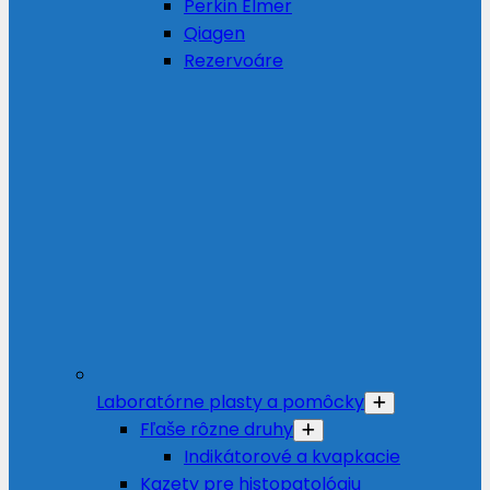
Perkin Elmer
Qiagen
Rezervoáre
Laboratórne plasty a pomôcky
Fľaše rôzne druhy
Indikátorové a kvapkacie
Kazety pre histopatológiu