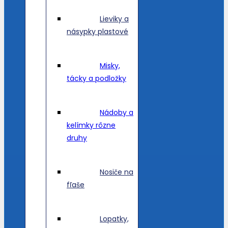
Lieviky a
násypky plastové
Misky,
tácky a podložky
Nádoby a
kelímky rôzne
druhy
Nosiče na
fľaše
Lopatky,