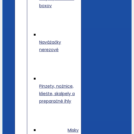
boxov
Navážačky
nerezové
Pinzety, nožnice,
kliešte, skalpely a
preparačné ihly
Misky