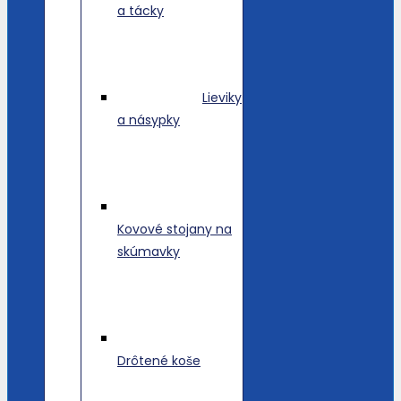
a tácky
Lieviky
a násypky
Kovové stojany na
skúmavky
Drôtené koše