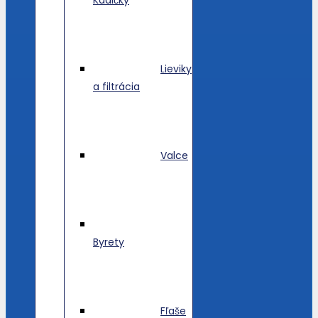
Lieviky
a filtrácia
Valce
Byrety
Fľaše