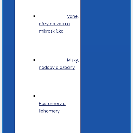
Vane,
dózy na vatu a
mikrosklíčka
Misky,
nádoby a džbány
Hustomery a
liehomery