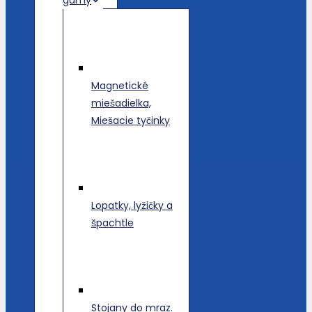
Magnetické
miešadielka,
Miešacie tyčinky
Lopatky, lyžičky a
špachtle
Stojany do mraz.