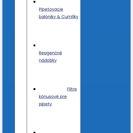
Pipetovacie
balóniky & Cumlíky
Reagenčné
nádobky
Filtre
kónusové pre
pipety