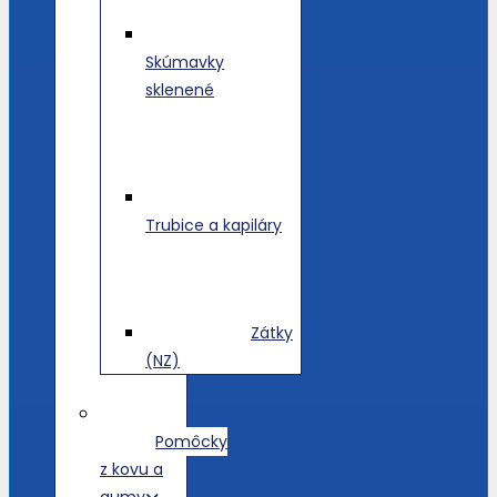
Skúmavky
sklenené
Trubice a kapiláry
Zátky
(NZ)
Pomôcky
z kovu a
gumy