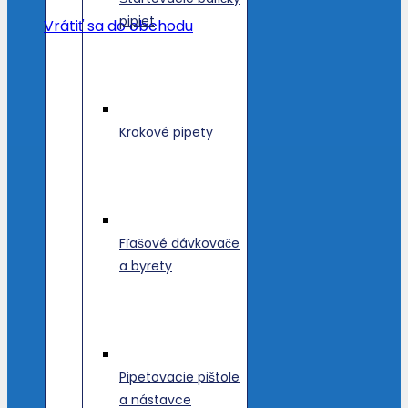
pipiet
Vrátiť sa do obchodu
Krokové pipety
Fľašové dávkovače
a byrety
Pipetovacie pištole
a nástavce