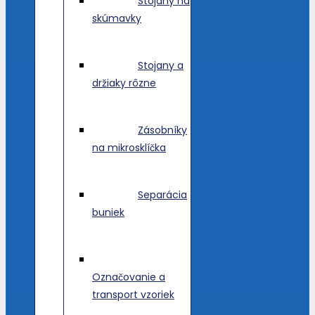
Stojany na
skúmavky
Stojany a
držiaky rôzne
Zásobníky
na mikrosklíčka
Separácia
buniek
Označovanie a
transport vzoriek