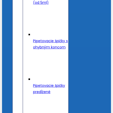
(od 5ml)
Pipetovacie špičky s
ohybným koncom
Pipetovacie špičky
predĺžené