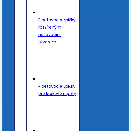
Pipetovacie špičky s
rozšíreným
nasávacím
otvorom
Pipetovacie špičky
pre krokové pipety