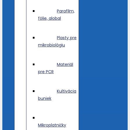
Parafilm,
fólie, alobal
Plasty pre
mikrobiológiu
Materiál
pre PCR
Kultivácia
buniek
Mikroplatničky