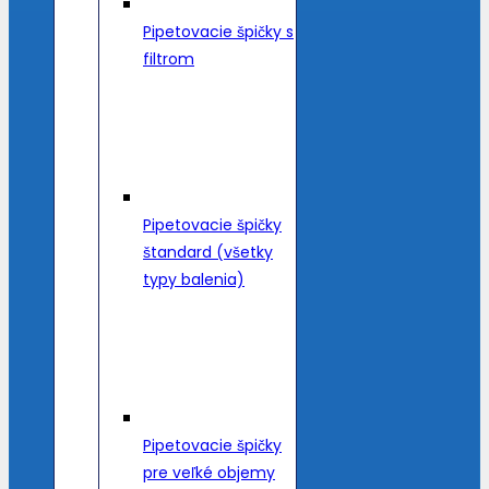
Pipetovacie špičky s
filtrom
Pipetovacie špičky
štandard (všetky
typy balenia)
Pipetovacie špičky
pre veľké objemy