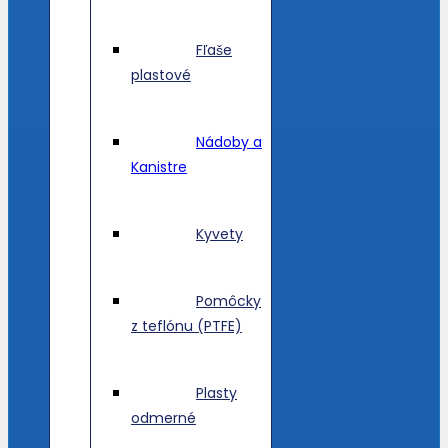
Fľaše
plastové
Nádoby a
Kanistre
Kyvety
Pomôcky
z teflónu (PTFE)
Plasty
odmerné