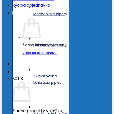
Rýchla objednávka
Košík /
0.00
€
Mechanické pipety
Elektronické pipety
Žiadne produkty v košíku.
Vrátiť sa do obchodu
Akreditovaná
Košík
kalibrácia pipiet
Žiadne produkty v košíku.
Štartovacie balíčky