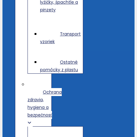
lyžičky, špachtle a
pinzety
Transport
vzoriek
Ostatné
pomôcky z plastu
Ochrana
zdravia,
hygiena a
bezpečnosť