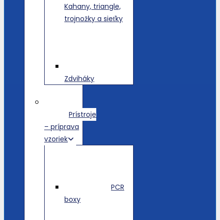
Kahany, triangle,
trojnožky a sieťky
Zdviháky
Prístroje
– príprava
vzoriek
PCR
boxy