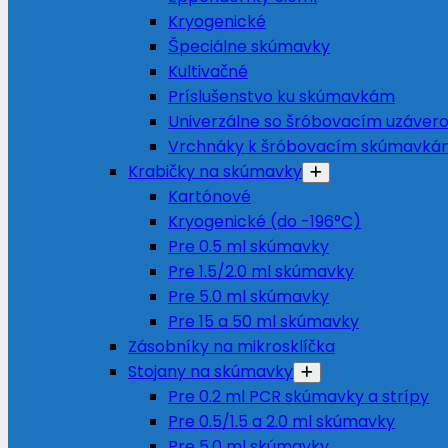
Kryogenické
Špeciálne skúmavky
Kultivačné
Príslušenstvo ku skúmavkám
Univerzálne so šróbovacím uzáver
Vrchnáky k šróbovacím skúmavká
Krabičky na skúmavky
Kartónové
Kryogenické (do -196°C)
Pre 0.5 ml skúmavky
Pre 1.5/2.0 ml skúmavky
Pre 5.0 ml skúmavky
Pre 15 a 50 ml skúmavky
Zásobníky na mikrosklíčka
Stojany na skúmavky
Pre 0.2 ml PCR skúmavky a strípy
Pre 0.5/1.5 a 2.0 ml skúmavky
Pre 5.0 ml skúmavky