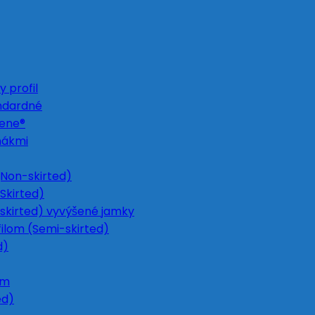
 profil
ndardné
Gene®
nákmi
Non-skirted)
Skirted)
skirted) vyvýšené jamky
ilom (Semi-skirted)
d)
om
ed)