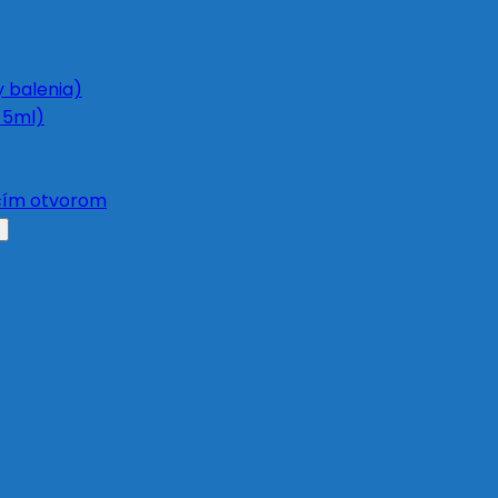
y balenia)
 5ml)
acím otvorom