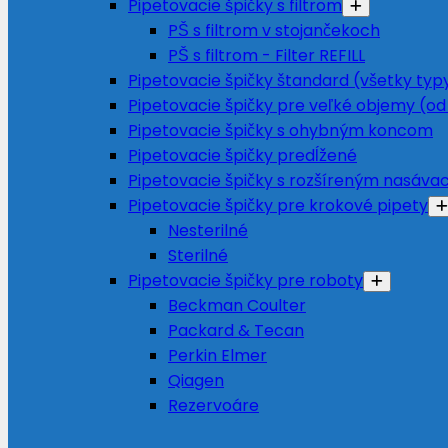
Pipetovacie špičky s filtrom
PŠ s filtrom v stojančekoch
PŠ s filtrom - Filter REFILL
Pipetovacie špičky štandard (všetky typ
Pipetovacie špičky pre veľké objemy (od
Pipetovacie špičky s ohybným koncom
Pipetovacie špičky predĺžené
Pipetovacie špičky s rozšíreným nasáv
Pipetovacie špičky pre krokové pipety
Nesterilné
Sterilné
Pipetovacie špičky pre roboty
Beckman Coulter
Packard & Tecan
Perkin Elmer
Qiagen
Rezervoáre