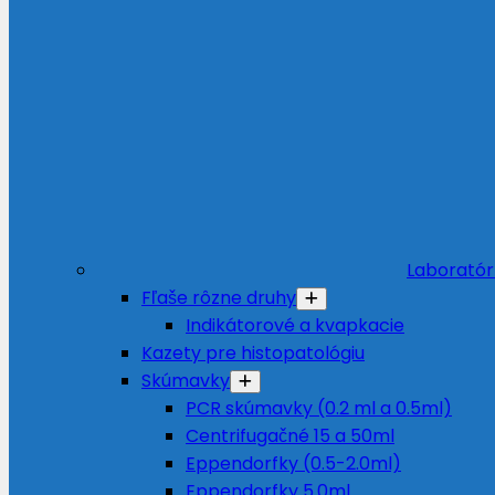
Laboratór
Fľaše rôzne druhy
Indikátorové a kvapkacie
Kazety pre histopatológiu
Skúmavky
PCR skúmavky (0.2 ml a 0.5ml)
Centrifugačné 15 a 50ml
Eppendorfky (0.5-2.0ml)
Eppendorfky 5.0ml