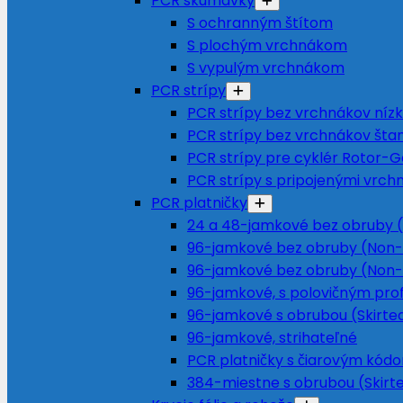
PCR skúmavky
S ochranným štítom
S plochým vrchnákom
S vypulým vrchnákom
PCR strípy
PCR strípy bez vrchnákov nízky
PCR strípy bez vrchnákov šta
PCR strípy pre cyklér Rotor-
PCR strípy s pripojenými vrch
PCR platničky
24 a 48-jamkové bez obruby (
96-jamkové bez obruby (Non-
96-jamkové bez obruby (Non-
96-jamkové, s polovičným prof
96-jamkové s obrubou (Skirte
96-jamkové, strihateľné
PCR platničky s čiarovým kód
384-miestne s obrubou (Skirt