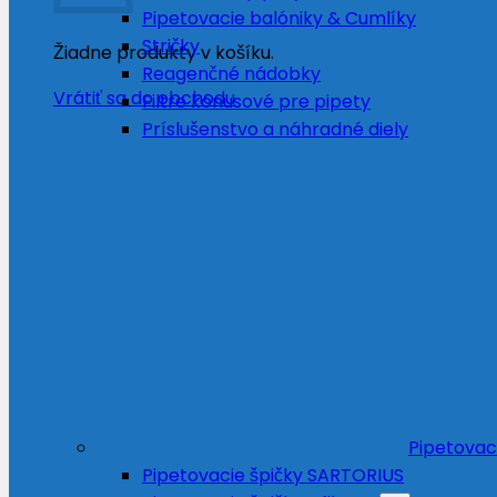
Pipetovacie balóniky & Cumlíky
Stričky
Žiadne produkty v košíku.
Reagenčné nádobky
Vrátiť sa do obchodu
Filtre kónusové pre pipety
Príslušenstvo a náhradné diely
Pipetovac
Pipetovacie špičky SARTORIUS