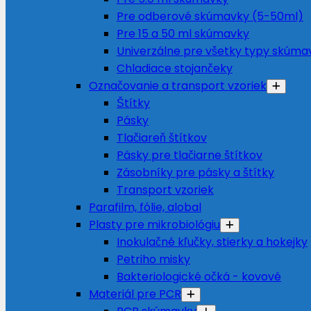
Pre odberové skúmavky (5-50ml)
Pre 15 a 50 ml skúmavky
Univerzálne pre všetky typy skúma
Chladiace stojančeky
Označovanie a transport vzoriek
Štítky
Pásky
Tlačiareň štítkov
Pásky pre tlačiarne štítkov
Zásobníky pre pásky a štítky
Transport vzoriek
Parafilm, fólie, alobal
Plasty pre mikrobiológiu
Inokulačné kľučky, stierky a hokejky
Petriho misky
Bakteriologické očká - kovové
Materiál pre PCR