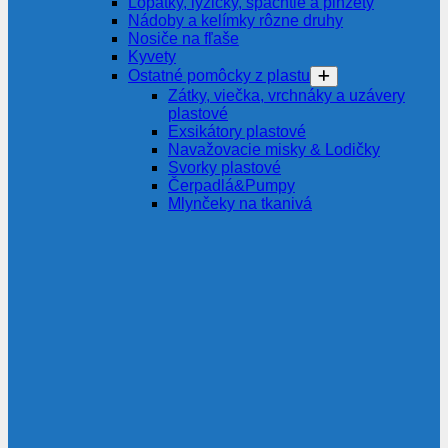
Lopatky, lyžičky, špachtle a pinzety
Nádoby a kelímky rôzne druhy
Nosiče na fľaše
Kyvety
Ostatné pomôcky z plastu
Zátky, viečka, vrchnáky a uzávery
plastové
Exsikátory plastové
Navažovacie misky & Lodičky
Svorky plastové
Čerpadlá&Pumpy
Mlynčeky na tkanivá