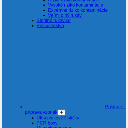
Vysoké riziko kontaminácie
Extrémne riziko kontaminácie
Veľmi dlhý rukáv
Sterilné rukavice
Príslušenstvo
Prístroje -
príprava vzoriek
Ultrazvukové čističky
PCR boxy