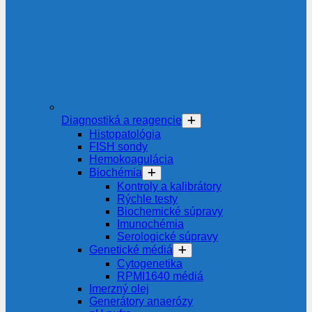
Diagnostiká a reagencie
Histopatológia
FISH sondy
Hemokoagulácia
Biochémia
Kontroly a kalibrátory
Rýchle testy
Biochemické súpravy
Imunochémia
Serologické súpravy
Genetické médiá
Cytogenetika
RPMI1640 médiá
Imerzný olej
Generátory anaerózy