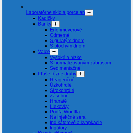
Laboratórne sklo a porcelán
Kadičky
Banky
Erlenmeyerové
Odmerné
S guľatým dnom
S plochým dnom
Valce
Vysoké a nízke
S normalizovaným zábrusom
Sedimentačné
Fľaše rôzne druhy
Reagenčné
Úzkohrdlé
Širokohrdlé
Zásobné
Hranaté
Liekovky
Podľa Woulffa
Na injekčné séra
Indikátorové a kvapkacie
Irigátory