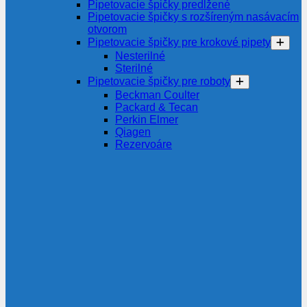
Pipetovacie špičky predĺžené
Pipetovacie špičky s rozšíreným nasávacím
otvorom
Pipetovacie špičky pre krokové pipety
Nesterilné
Sterilné
Pipetovacie špičky pre roboty
Beckman Coulter
Packard & Tecan
Perkin Elmer
Qiagen
Rezervoáre