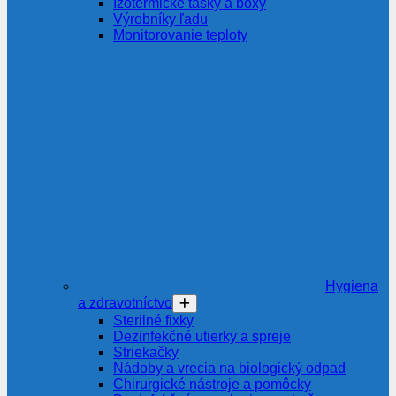
Izotermické tašky a boxy
Výrobníky ľadu
Monitorovanie teploty
Hygiena
a zdravotníctvo
Sterilné fixky
Dezinfekčné utierky a spreje
Striekačky
Nádoby a vrecia na biologický odpad
Chirurgické nástroje a pomôcky