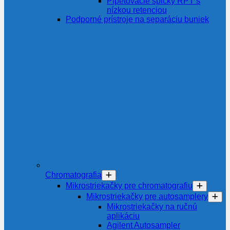
Pipetovacie špičky RPT s
nízkou retenciou
Podporné prístroje na separáciu buniek
Chromatografia
Mikrostriekačky pre chromatografiu
Mikrostriekačky pre autosamplery
Mikrostriekačky na ručnú
aplikáciu
Agilent Autosampler