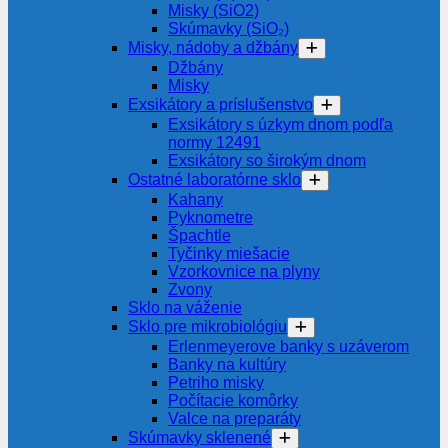
Misky (SiO2)
Skúmavky (SiO₂)
Misky, nádoby a džbány
Džbány
Misky
Exsikátory a príslušenstvo
Exsikátory s úzkym dnom podľa
normy 12491
Exsikátory so širokým dnom
Ostatné laboratórne sklo
Kahany
Pyknometre
Špachtle
Tyčinky miešacie
Vzorkovnice na plyny
Zvony
Sklo na váženie
Sklo pre mikrobiológiu
Erlenmeyerove banky s uzáverom
Banky na kultúry
Petriho misky
Počítacie komôrky
Valce na preparáty
Skúmavky sklenené