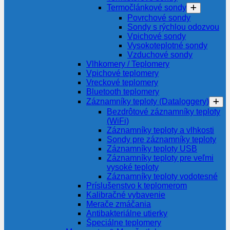
Termočlánkové sondy
Povrchové sondy
Sondy s rýchlou odozvou
Vpichové sondy
Vysokoteplotné sondy
Vzduchové sondy
Vlhkomery / Teplomery
Vpichové teplomery
Vreckové teplomery
Bluetooth teplomery
Záznamníky teploty (Dataloggery)
Bezdrôtové záznamníky teploty
(WiFi)
Záznamníky teploty a vlhkosti
Sondy pre záznamníky teploty
Záznamníky teploty USB
Záznamníky teploty pre veľmi
vysoké teploty
Záznamníky teploty vodotesné
Príslušenstvo k teplomerom
Kalibračné vybavenie
Merače zmáčania
Antibakteriálne utierky
Špeciálne teplomery