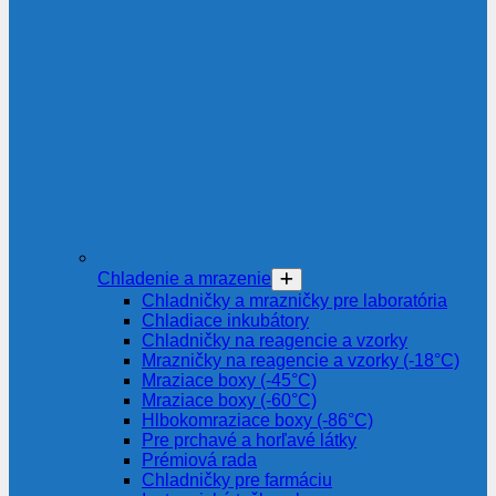
Chladenie a mrazenie
Chladničky a mrazničky pre laboratória
Chladiace inkubátory
Chladničky na reagencie a vzorky
Mrazničky na reagencie a vzorky (-18°C)
Mraziace boxy (-45°C)
Mraziace boxy (-60°C)
Hlbokomraziace boxy (-86°C)
Pre prchavé a horľavé látky
Prémiová rada
Chladničky pre farmáciu