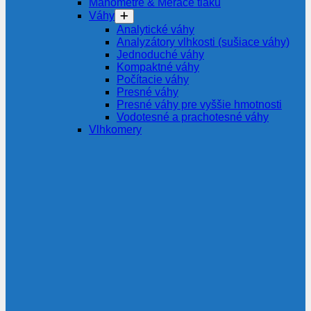
Manometre & Merače tlaku
Váhy
Analytické váhy
Analyzátory vlhkosti (sušiace váhy)
Jednoduché váhy
Kompaktné váhy
Počítacie váhy
Presné váhy
Presné váhy pre vyššie hmotnosti
Vodotesné a prachotesné váhy
Vlhkomery