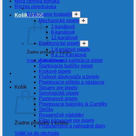
Moja cenová ponuka
Rýchla objednávka
Dávkovanie kvapalín
Košík /
0.00
€
Mechanické pipety
1-kanálové
8-kanálové
12-kanálové
Elektronické pipety
1-Kanálové pipety
Žiadne produkty v košíku.
8 a 12 Kanálové
Akreditovaná kalibrácia pipiet
Vrátiť sa do obchodu
Štartovacie balíčky pipiet
Krokové pipety
Fľašové dávkovače a byrety
Pipetovacie pištole a nástavce
Košík
Stojany pre pipety
Serologické pipety
Pasteurové pipety
Pipetovacie balóniky & Cumlíky
Stričky
Reagenčné nádobky
Filtre kónusové pre pipety
Žiadne produkty v košíku.
Príslušenstvo a náhradné diely
Vrátiť sa do obchodu