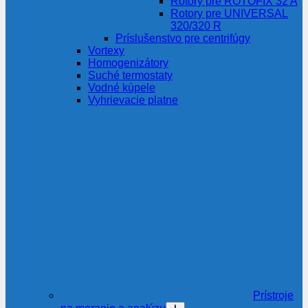
Rotory pre ROTOFIX 32 A
Rotory pre UNIVERSAL
320/320 R
Príslušenstvo pre centrifúgy
Vortexy
Homogenizátory
Suché termostaty
Vodné kúpele
Vyhrievacie platne
Prístroje