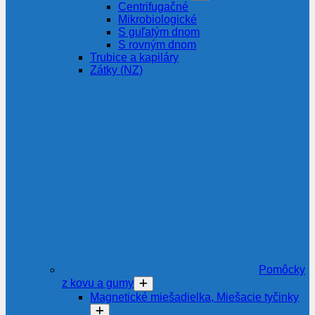
Centrifugačné
Mikrobiologické
S guľatým dnom
S rovným dnom
Trubice a kapiláry
Zátky (NZ)
Pomôcky
z kovu a gumy
Magnetické miešadielka, Miešacie tyčinky