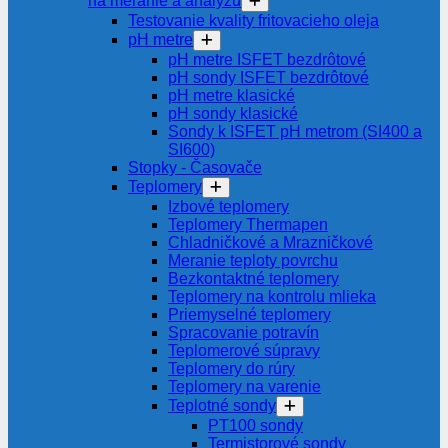
na meranie a analýzu
Testovanie kvality fritovacieho oleja
pH metre
pH metre ISFET bezdrôtové
pH sondy ISFET bezdrôtové
pH metre klasické
pH sondy klasické
Sondy k ISFET pH metrom (SI400 a
SI600)
Stopky - Časovače
Teplomery
Izbové teplomery
Teplomery Thermapen
Chladničkové a Mrazničkové
Meranie teploty povrchu
Bezkontaktné teplomery
Teplomery na kontrolu mlieka
Priemyselné teplomery
Spracovanie potravín
Teplomerové súpravy
Teplomery do rúry
Teplomery na varenie
Teplotné sondy
PT100 sondy
Termistorové sondy