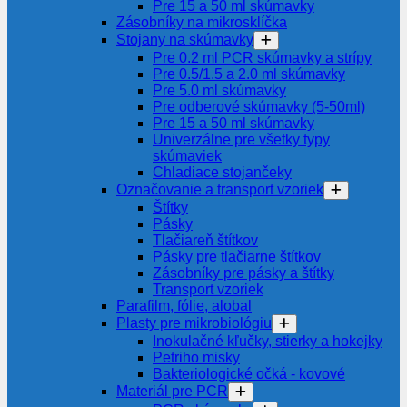
Pre 15 a 50 ml skúmavky
Zásobníky na mikrosklíčka
Stojany na skúmavky
Pre 0.2 ml PCR skúmavky a strípy
Pre 0.5/1.5 a 2.0 ml skúmavky
Pre 5.0 ml skúmavky
Pre odberové skúmavky (5-50ml)
Pre 15 a 50 ml skúmavky
Univerzálne pre všetky typy
skúmaviek
Chladiace stojančeky
Označovanie a transport vzoriek
Štítky
Pásky
Tlačiareň štítkov
Pásky pre tlačiarne štítkov
Zásobníky pre pásky a štítky
Transport vzoriek
Parafilm, fólie, alobal
Plasty pre mikrobiológiu
Inokulačné kľučky, stierky a hokejky
Petriho misky
Bakteriologické očká - kovové
Materiál pre PCR