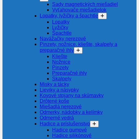
Sady magnetických miešadiel
Vyťahovače miešadielok
Lopatky, lyžičky a špachtle
Lopatky
Lyžičky
Špachtle
Navážačky nerezové
Pinzety, nožnice, kliešte, skalpely a
preparačné ihly
Kliešte
Nožnice
Pinzety
Preparačné ihly
Skalpely
Misky a tácky
Lieviky a násypky
Kovové stojany na skúmavky
Drôtené koše
Miešadlá nerezové
Odmerky, nádobky a kelímky
Odmerné vedrá
Hadice a príslušenstvo
Hadice gumové
Hadice silikónové