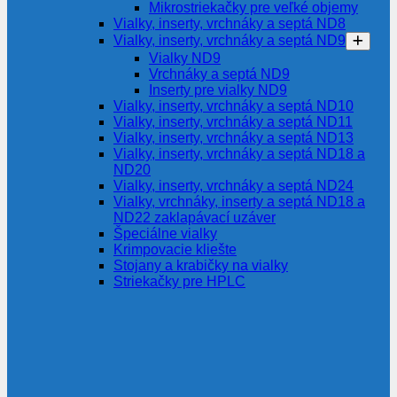
Mikrostriekačky pre veľké objemy
Vialky, inserty, vrchnáky a septá ND8
Vialky, inserty, vrchnáky a septá ND9
Vialky ND9
Vrchnáky a septá ND9
Inserty pre vialky ND9
Vialky, inserty, vrchnáky a septá ND10
Vialky, inserty, vrchnáky a septá ND11
Vialky, inserty, vrchnáky a septá ND13
Vialky, inserty, vrchnáky a septá ND18 a
ND20
Vialky, inserty, vrchnáky a septá ND24
Vialky, vrchnáky, inserty a septá ND18 a
ND22 zaklapávací uzáver
Špeciálne vialky
Krimpovacie kliešte
Stojany a krabičky na vialky
Striekačky pre HPLC