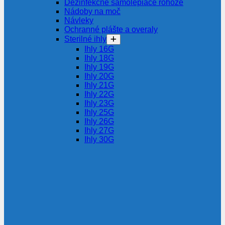
Dezinfekčné samolepiace rohože
Nádoby na moč
Návleky
Ochranné plášte a overaly
Sterilné ihly
Ihly 16G
Ihly 18G
Ihly 19G
Ihly 20G
Ihly 21G
Ihly 22G
Ihly 23G
Ihly 25G
Ihly 26G
Ihly 27G
Ihly 30G