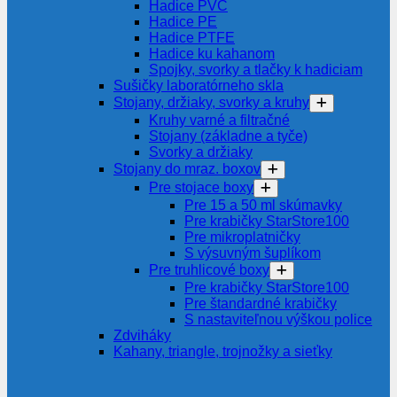
Hadice PVC
Hadice PE
Hadice PTFE
Hadice ku kahanom
Spojky, svorky a tlačky k hadiciam
Sušičky laboratórneho skla
Stojany, držiaky, svorky a kruhy
Kruhy varné a filtračné
Stojany (základne a tyče)
Svorky a držiaky
Stojany do mraz. boxov
Pre stojace boxy
Pre 15 a 50 ml skúmavky
Pre krabičky StarStore100
Pre mikroplatničky
S výsuvným šuplíkom
Pre truhlicové boxy
Pre krabičky StarStore100
Pre štandardné krabičky
S nastaviteľnou výškou police
Zdviháky
Kahany, triangle, trojnožky a sieťky