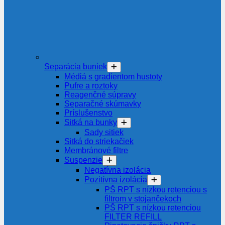
Separácia buniek
Médiá s gradientom hustoty
Pufre a roztoky
Reagenčné súpravy
Separačné skúmavky
Príslušenstvo
Sitká na bunky
Sady sitiek
Sitká do striekačiek
Membránové filtre
Suspenzie
Negatívna izolácia
Pozitívna izolácia
PŠ RPT s nízkou retenciou s
filtrom v stojančekoch
PŠ RPT s nízkou retenciou
FILTER REFILL