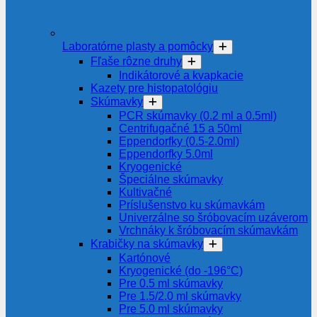
Laboratórne plasty a pomôcky
Fľaše rôzne druhy
Indikátorové a kvapkacie
Kazety pre histopatológiu
Skúmavky
PCR skúmavky (0.2 ml a 0.5ml)
Centrifugačné 15 a 50ml
Eppendorfky (0.5-2.0ml)
Eppendorfky 5.0ml
Kryogenické
Špeciálne skúmavky
Kultivačné
Príslušenstvo ku skúmavkám
Univerzálne so šróbovacím uzáverom
Vrchnáky k šróbovacím skúmavkám
Krabičky na skúmavky
Kartónové
Kryogenické (do -196°C)
Pre 0.5 ml skúmavky
Pre 1.5/2.0 ml skúmavky
Pre 5.0 ml skúmavky