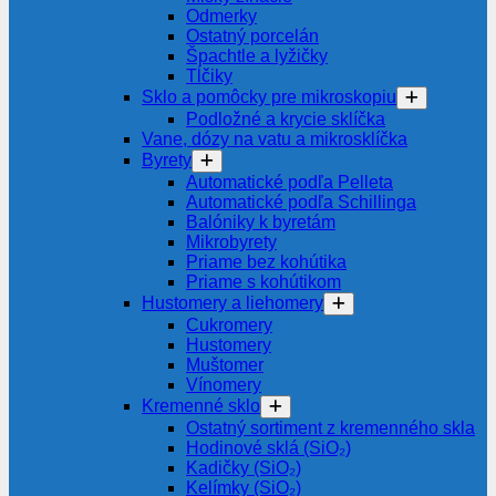
Odmerky
Ostatný porcelán
Špachtle a lyžičky
Tĺčiky
Sklo a pomôcky pre mikroskopiu
Podložné a krycie sklíčka
Vane, dózy na vatu a mikrosklíčka
Byrety
Automatické podľa Pelleta
Automatické podľa Schillinga
Balóniky k byretám
Mikrobyrety
Priame bez kohútika
Priame s kohútikom
Hustomery a liehomery
Cukromery
Hustomery
Muštomer
Vínomery
Kremenné sklo
Ostatný sortiment z kremenného skla
Hodinové sklá (SiO₂)
Kadičky (SiO₂)
Kelímky (SiO₂)