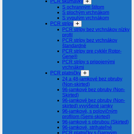
PCR skúmavky
S ochranným štítom
S plochým vrchnákom
S vypulým vrchnákom
PCR strípy
PCR strípy bez vrchnákov nízky
profil
PCR strípy bez vrchnákov
štandardné
PCR strípy pre cyklér Rotor-
Gene®
PCR strípy s pripojenými
vrchnákmi
PCR platničky
24 a 48-jamkové bez obruby
(Non-skirted)
96-jamkové bez obruby (Non-
Skirted)
96-jamkové bez obruby (Non-
skirted) vyvýšené jamky
96-jamkové, s polovičným
profilom (Semi-skirted)
96-jamkové s obrubou (Skirted)
96-jamkové, strihateľné
PCR platničky s čiarovým