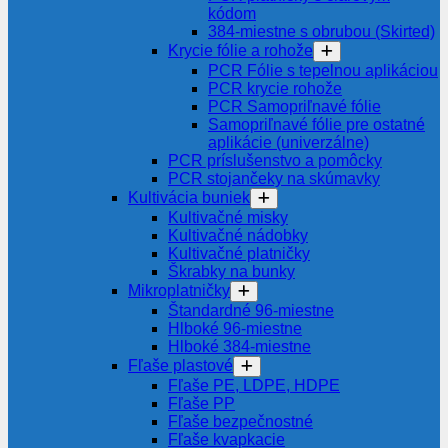
kódom
384-miestne s obrubou (Skirted)
Krycie fólie a rohože
PCR Fólie s tepelnou aplikáciou
PCR krycie rohože
PCR Samopriľnavé fólie
Samopriľnavé fólie pre ostatné
aplikácie (univerzálne)
PCR príslušenstvo a pomôcky
PCR stojančeky na skúmavky
Kultivácia buniek
Kultivačné misky
Kultivačné nádobky
Kultivačné platničky
Škrabky na bunky
Mikroplatničky
Štandardné 96-miestne
Hlboké 96-miestne
Hlboké 384-miestne
Fľaše plastové
Fľaše PE, LDPE, HDPE
Fľaše PP
Fľaše bezpečnostné
Fľaše kvapkacie