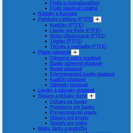
Fľaše s rozprašovačom
Fľaše plastové ostatné
Nádoby a Kanistre
Pomôcky z teflónu (PTFE)
Kadičky (PTFE)
Lieviky pre fľaše (PTFE)
Misky odparovacie (PTFE)
Tégliky (PTFE)
Tyčinky a miešadlá (PTFE)
Plasty odmerné
Odmerné valce plastové
Banky odmerné plastové
Byrety plastové
Erlenmeyerové banky plastové
Kadičky plastové
Odmerky plastové
Lieviky a násypky plastové
Stojany a držiaky rôzne
Držiaky na lieviky
Podstavce pre banky
Pre serologické pipety
Stojany pre kyvety
Stojany pre vialky
Misky, tácky a podložky