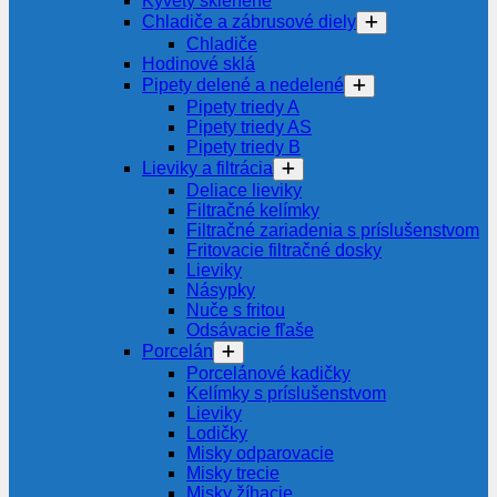
Kyvety sklenené
Chladiče a zábrusové diely
Chladiče
Hodinové sklá
Pipety delené a nedelené
Pipety triedy A
Pipety triedy AS
Pipety triedy B
Lieviky a filtrácia
Deliace lieviky
Filtračné kelímky
Filtračné zariadenia s príslušenstvom
Fritovacie filtračné dosky
Lieviky
Násypky
Nuče s fritou
Odsávacie fľaše
Porcelán
Porcelánové kadičky
Kelímky s príslušenstvom
Lieviky
Lodičky
Misky odparovacie
Misky trecie
Misky žíhacie