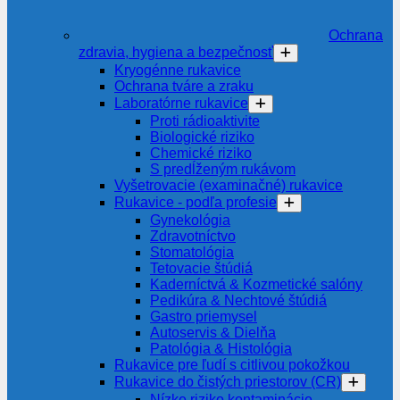
Ochrana
zdravia, hygiena a bezpečnosť
Kryogénne rukavice
Ochrana tváre a zraku
Laboratórne rukavice
Proti rádioaktivite
Biologické riziko
Chemické riziko
S predĺženým rukávom
Vyšetrovacie (examinačné) rukavice
Rukavice - podľa profesie
Gynekológia
Zdravotníctvo
Stomatológia
Tetovacie štúdiá
Kaderníctvá & Kozmetické salóny
Pedikúra & Nechtové štúdiá
Gastro priemysel
Autoservis & Dielňa
Patológia & Histológia
Rukavice pre ľudí s citlivou pokožkou
Rukavice do čistých priestorov (CR)
Nízke riziko kontaminácie