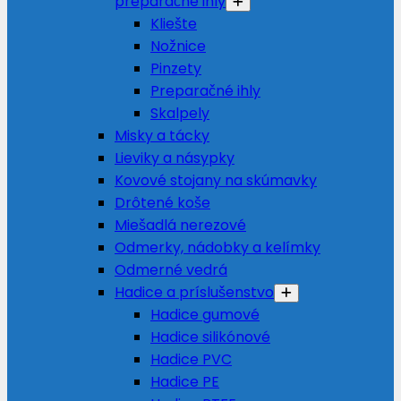
preparačné ihly
Kliešte
Nožnice
Pinzety
Preparačné ihly
Skalpely
Misky a tácky
Lieviky a násypky
Kovové stojany na skúmavky
Drôtené koše
Miešadlá nerezové
Odmerky, nádobky a kelímky
Odmerné vedrá
Hadice a príslušenstvo
Hadice gumové
Hadice silikónové
Hadice PVC
Hadice PE