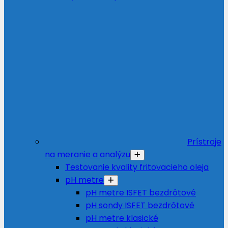
Prístroje
na meranie a analýzu
Testovanie kvality fritovacieho oleja
pH metre
pH metre ISFET bezdrôtové
pH sondy ISFET bezdrôtové
pH metre klasické