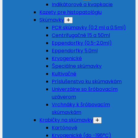
Indikátorové a kvapkacie
Kazety pre histopatológiu
Skúmavky
PCR skúmavky (0.2 ml a 0.5ml)
Centrifugačné 15 a 50ml
Eppendorfky (0.5-2.0ml)
Eppendorfky 5.0ml
Kryogenické
Špeciálne skúmavky
Kultivačné
Príslušenstvo ku skúmavkám
Univerzálne so šróbovacím
uzáverom
Vrchnáky k šróbovacím
skúmavkám
Krabičky na skúmavky
Kartónové
Kryogenické (do -196°C)