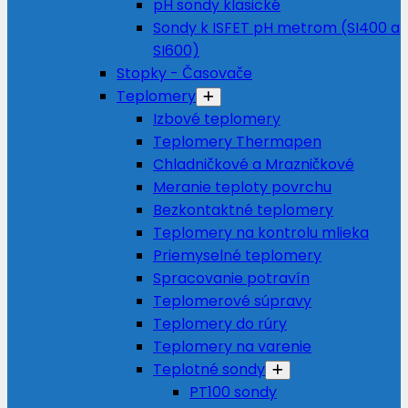
pH sondy klasické
Sondy k ISFET pH metrom (SI400 a
SI600)
Stopky - Časovače
Teplomery
Izbové teplomery
Teplomery Thermapen
Chladničkové a Mrazničkové
Meranie teploty povrchu
Bezkontaktné teplomery
Teplomery na kontrolu mlieka
Priemyselné teplomery
Spracovanie potravín
Teplomerové súpravy
Teplomery do rúry
Teplomery na varenie
Teplotné sondy
PT100 sondy