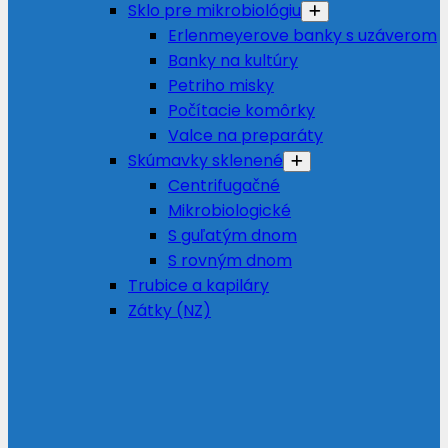
Sklo pre mikrobiológiu
Erlenmeyerove banky s uzáverom
Banky na kultúry
Petriho misky
Počítacie komôrky
Valce na preparáty
Skúmavky sklenené
Centrifugačné
Mikrobiologické
S guľatým dnom
S rovným dnom
Trubice a kapiláry
Zátky (NZ)