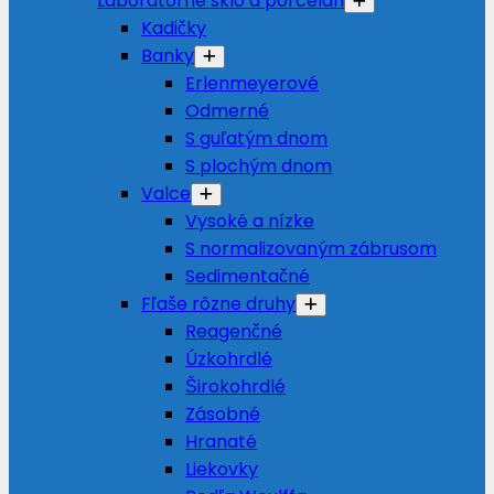
Laboratórne sklo a porcelán
Kadičky
Banky
Erlenmeyerové
Odmerné
S guľatým dnom
S plochým dnom
Valce
Vysoké a nízke
S normalizovaným zábrusom
Sedimentačné
Fľaše rôzne druhy
Reagenčné
Úzkohrdlé
Širokohrdlé
Zásobné
Hranaté
Liekovky