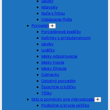
Lieviky
Násypky
Nuče s fritou
Odsávacie fľaše
Porcelán
Porcelánové kadičky
Kelímky s príslušenstvom
Lieviky
Lodičky
Misky odparovacie
Misky trecie
Misky žíhacie
Odmerky
Ostatný porcelán
Špachtle a lyžičky
Tĺčiky
Sklo a pomôcky pre mikroskopiu
Podložné a krycie sklíčka