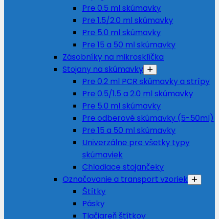
Pre 0.5 ml skúmavky
Pre 1.5/2.0 ml skúmavky
Pre 5.0 ml skúmavky
Pre 15 a 50 ml skúmavky
Zásobníky na mikrosklíčka
Stojany na skúmavky
Pre 0.2 ml PCR skúmavky a strípy
Pre 0.5/1.5 a 2.0 ml skúmavky
Pre 5.0 ml skúmavky
Pre odberové skúmavky (5-50ml)
Pre 15 a 50 ml skúmavky
Univerzálne pre všetky typy
skúmaviek
Chladiace stojančeky
Označovanie a transport vzoriek
Štítky
Pásky
Tlačiareň štítkov