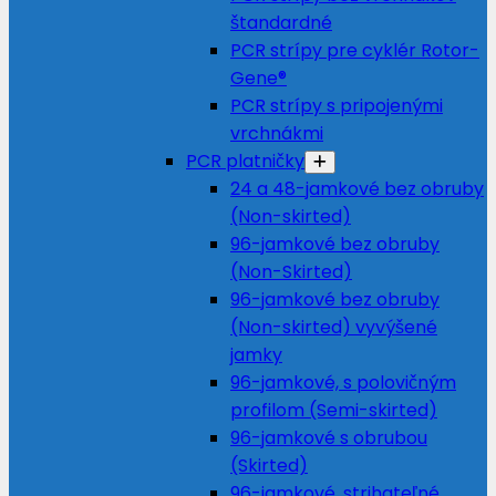
štandardné
PCR strípy pre cyklér Rotor-
Gene®
PCR strípy s pripojenými
vrchnákmi
PCR platničky
24 a 48-jamkové bez obruby
(Non-skirted)
96-jamkové bez obruby
(Non-Skirted)
96-jamkové bez obruby
(Non-skirted) vyvýšené
jamky
96-jamkové, s polovičným
profilom (Semi-skirted)
96-jamkové s obrubou
(Skirted)
96-jamkové, strihateľné