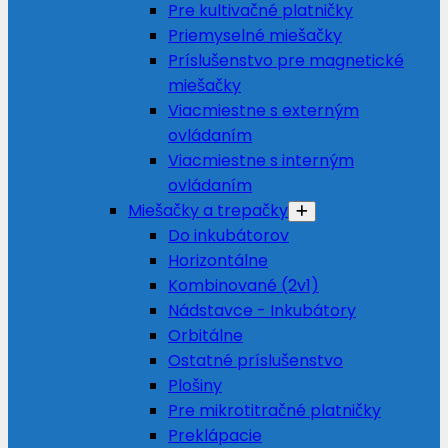
Pre kultivačné platničky
Priemyselné miešačky
Príslušenstvo pre magnetické
miešačky
Viacmiestne s externým
ovládaním
Viacmiestne s interným
ovládaním
Miešačky a trepačky
Do inkubátorov
Horizontálne
Kombinované (2v1)
Nádstavce - Inkubátory
Orbitálne
Ostatné príslušenstvo
Plošiny
Pre mikrotitračné platničky
Preklápacie