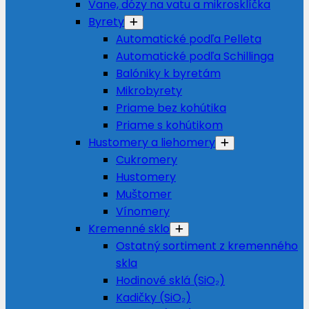
Vane, dózy na vatu a mikrosklíčka
Byrety
Automatické podľa Pelleta
Automatické podľa Schillinga
Balóniky k byretám
Mikrobyrety
Priame bez kohútika
Priame s kohútikom
Hustomery a liehomery
Cukromery
Hustomery
Muštomer
Vínomery
Kremenné sklo
Ostatný sortiment z kremenného
skla
Hodinové sklá (SiO₂)
Kadičky (SiO₂)