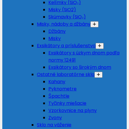
Kelímky (SiO₂)
Misky (SiO2)
Skúmavky (SiO₂)
Misky, nádoby a džbány
Džbány
Misky
Exsikátory a príslušenstvo
Exsikátory s úzkym dnom podľa
normy 12491
Exsikátory so širokým dnom
Ostatné laboratórne sklo
Kahany
Pyknometre
Špachtle
Tyčinky miešacie
Vzorkovnice na plyny
Zvony
Sklo na váženie