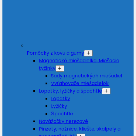
Pomôcky z kovu a gumy
Magnetické miešadielka, Miešacie
tyčinky
Sady magnetických miešadiel
Vyťahovače miešadielok
Lopatky, lyžičky a špachtle
Lopatky
Lyžičky
Špachtle
Navážačky nerezové
Pinzety, nožnice, kliešte, skalpely a