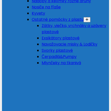
Nádoby a kelímky rôzne druhy
Nosiče na fľaše
Kyvety
Ostatné pomôcky z plastu
Zátky, viečka, vrchnáky a uzávery
plastové
Exsikátory plastové
Navažovacie misky & Lodičky
Svorky plastové
Čerpadlá&Pumpy
Mlynčeky na tkanivá