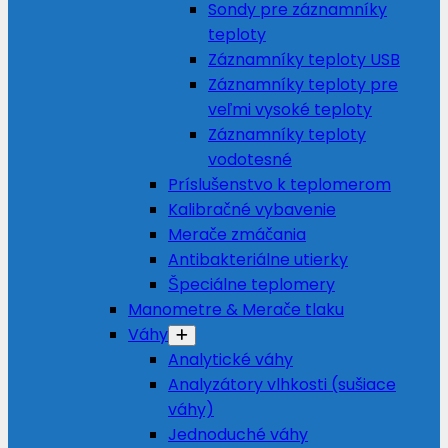
Sondy pre záznamníky
teploty
Záznamníky teploty USB
Záznamníky teploty pre
veľmi vysoké teploty
Záznamníky teploty
vodotesné
Príslušenstvo k teplomerom
Kalibračné vybavenie
Merače zmáčania
Antibakteriálne utierky
Špeciálne teplomery
Manometre & Merače tlaku
Váhy
Analytické váhy
Analyzátory vlhkosti (sušiace
váhy)
Jednoduché váhy