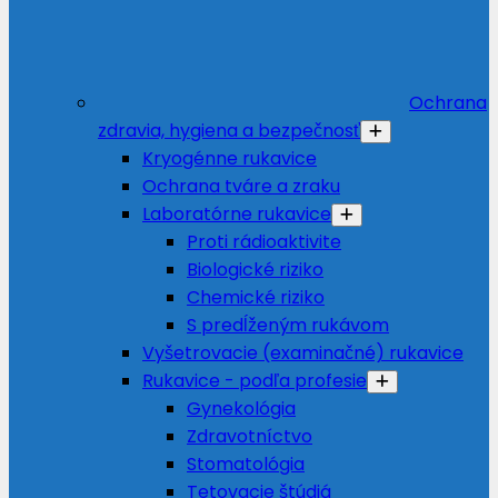
Ochrana
zdravia, hygiena a bezpečnosť
Kryogénne rukavice
Ochrana tváre a zraku
Laboratórne rukavice
Proti rádioaktivite
Biologické riziko
Chemické riziko
S predĺženým rukávom
Vyšetrovacie (examinačné) rukavice
Rukavice - podľa profesie
Gynekológia
Zdravotníctvo
Stomatológia
Tetovacie štúdiá