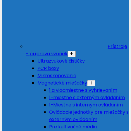
Prístroje
- príprava vzoriek
Ultrazvukové čističky
PCR boxy
Mikroskopovanie
Magnetické miešačky
1 a viacmiestne s vyhrievaním
1-miestne s externým ovládaním
1-Miestne s interným ovládaním
Ovládacie jednotky pre miešačky s
externým ovládaním
Pre kultivačné média