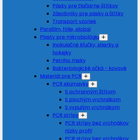
Pásky pre tlačiarne štítkov
Zásobníky pre pásky a štítky
Transport vzoriek
Parafilm, fólie, alobal
Plasty pre mikrobiológiu
Inokulačné kľučky, stierky a
hokejky
Petriho misky
Bakteriologické očká - kovové
Materiál pre PCR
PCR skúmavky
S ochranným štítom
S plochým vrchnákom
S vypulým vrchnákom
PCR strípy
PCR strípy bez vrchnákov
nízky profil
PCR strípy bez vrchnákov