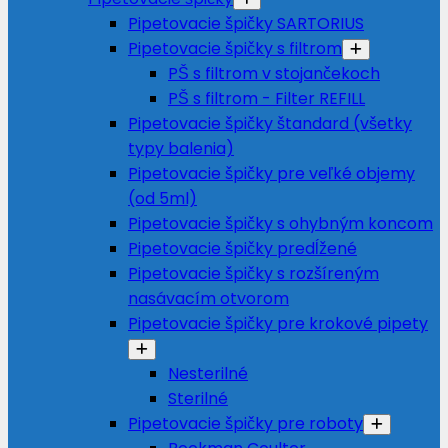
Pipetovacie špičky SARTORIUS
Pipetovacie špičky s filtrom
PŠ s filtrom v stojančekoch
PŠ s filtrom - Filter REFILL
Pipetovacie špičky štandard (všetky
typy balenia)
Pipetovacie špičky pre veľké objemy
(od 5ml)
Pipetovacie špičky s ohybným koncom
Pipetovacie špičky predĺžené
Pipetovacie špičky s rozšíreným
nasávacím otvorom
Pipetovacie špičky pre krokové pipety
Nesterilné
Sterilné
Pipetovacie špičky pre roboty