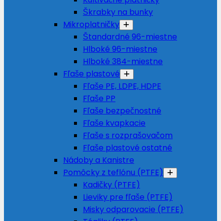
Škrabky na bunky
Mikroplatničky
Štandardné 96-miestne
Hlboké 96-miestne
Hlboké 384-miestne
Fľaše plastové
Fľaše PE, LDPE, HDPE
Fľaše PP
Fľaše bezpečnostné
Fľaše kvapkacie
Fľaše s rozprašovačom
Fľaše plastové ostatné
Nádoby a Kanistre
Pomôcky z teflónu (PTFE)
Kadičky (PTFE)
Lieviky pre fľaše (PTFE)
Misky odparovacie (PTFE)