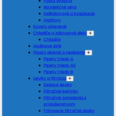
Podľa Woulffa
Na injekčné séra
Indikátorové a kvapkacie
Irigátory
Kyvety sklenené
Chladiče a zábrusové diely
Chladiče
Hodinové sklá
Pipety delené a nedelené
Pipety triedy A
Pipety triedy AS
Pipety triedy B
Lieviky a filtrácia
Deliace lieviky
Filtračné kelímky
Filtračné zariadenia s
príslušenstvom
Fritovacie filtračné dosky