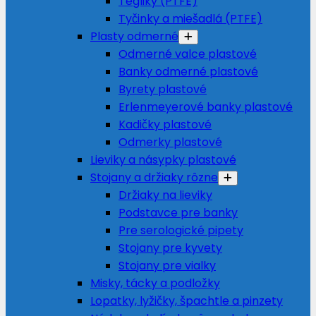
Tégliky (PTFE)
Tyčinky a miešadlá (PTFE)
Plasty odmerné
Odmerné valce plastové
Banky odmerné plastové
Byrety plastové
Erlenmeyerové banky plastové
Kadičky plastové
Odmerky plastové
Lieviky a násypky plastové
Stojany a držiaky rôzne
Držiaky na lieviky
Podstavce pre banky
Pre serologické pipety
Stojany pre kyvety
Stojany pre vialky
Misky, tácky a podložky
Lopatky, lyžičky, špachtle a pinzety