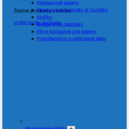
Pasteurové pipety
Pipetovacie balóniky & Cumlíky
Žiadne produkty v košíku.
Stričky
Vrátiť sa do obchodu
Reagenčné nádobky
Filtre kónusové pre pipety
Príslušenstvo a náhradné diely
Pipetovacie špičky