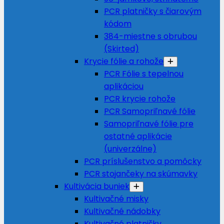
PCR platničky s čiarovým
kódom
384-miestne s obrubou
(Skirted)
Krycie fólie a rohože
PCR Fólie s tepelnou
aplikáciou
PCR krycie rohože
PCR Samopriľnavé fólie
Samopriľnavé fólie pre
ostatné aplikácie
(univerzálne)
PCR príslušenstvo a pomôcky
PCR stojančeky na skúmavky
Kultivácia buniek
Kultivačné misky
Kultivačné nádobky
Kultivačné platničky