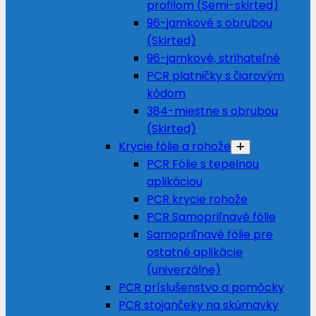
profilom (Semi-skirted)
96-jamkové s obrubou
(Skirted)
96-jamkové, strihateľné
PCR platničky s čiarovým
kódom
384-miestne s obrubou
(Skirted)
Krycie fólie a rohože
PCR Fólie s tepelnou
aplikáciou
PCR krycie rohože
PCR Samopriľnavé fólie
Samopriľnavé fólie pre
ostatné aplikácie
(univerzálne)
PCR príslušenstvo a pomôcky
PCR stojančeky na skúmavky