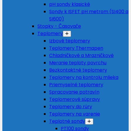
pH sondy klasické
Sondy k ISFET pH metrom (SI400 a
SI600)
Stopky - Časovače
Teplomery
Izbové teplomery
Teplomery Thermapen
Chladničkové a Mrazničkové
Meranie teploty povrchu
Bezkontaktné teplomery
Teplomery na kontrolu mlieka
Priemyselné teplomery
Spracovanie potravín
Teplomerové súpravy
Teplomery do rúry
Teplomery na varenie
Teplotné sondy
PT100 sondy