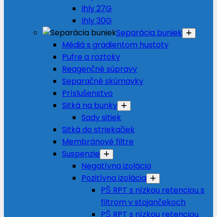
Ihly 27G
Ihly 30G
Separácia buniek
Médiá s gradientom hustoty
Pufre a roztoky
Reagenčné súpravy
Separačné skúmavky
Príslušenstvo
Sitká na bunky
Sady sitiek
Sitká do striekačiek
Membránové filtre
Suspenzie
Negatívna izolácia
Pozitívna izolácia
PŠ RPT s nízkou retenciou s
filtrom v stojančekoch
PŠ RPT s nízkou retenciou