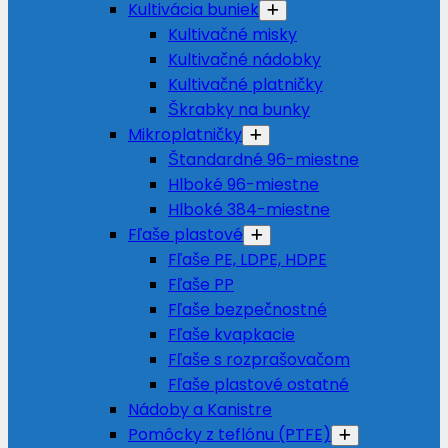
Kultivácia buniek
Kultivačné misky
Kultivačné nádobky
Kultivačné platničky
Škrabky na bunky
Mikroplatničky
Štandardné 96-miestne
Hlboké 96-miestne
Hlboké 384-miestne
Fľaše plastové
Fľaše PE, LDPE, HDPE
Fľaše PP
Fľaše bezpečnostné
Fľaše kvapkacie
Fľaše s rozprašovačom
Fľaše plastové ostatné
Nádoby a Kanistre
Pomôcky z teflónu (PTFE)