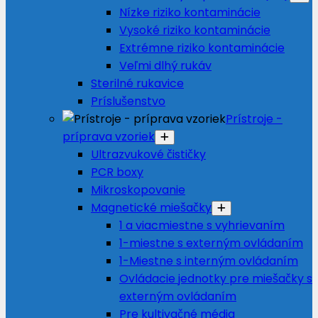
Nízke riziko kontaminácie
Vysoké riziko kontaminácie
Extrémne riziko kontaminácie
Veľmi dlhý rukáv
Sterilné rukavice
Príslušenstvo
Prístroje -
príprava vzoriek
Ultrazvukové čističky
PCR boxy
Mikroskopovanie
Magnetické miešačky
1 a viacmiestne s vyhrievaním
1-miestne s externým ovládaním
1-Miestne s interným ovládaním
Ovládacie jednotky pre miešačky s
externým ovládaním
Pre kultivačné média