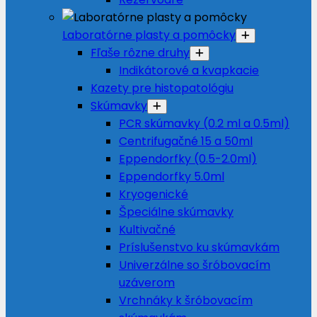
Laboratórne plasty a pomôcky
Fľaše rôzne druhy
Indikátorové a kvapkacie
Kazety pre histopatológiu
Skúmavky
PCR skúmavky (0.2 ml a 0.5ml)
Centrifugačné 15 a 50ml
Eppendorfky (0.5-2.0ml)
Eppendorfky 5.0ml
Kryogenické
Špeciálne skúmavky
Kultivačné
Príslušenstvo ku skúmavkám
Univerzálne so šróbovacím
uzáverom
Vrchnáky k šróbovacím