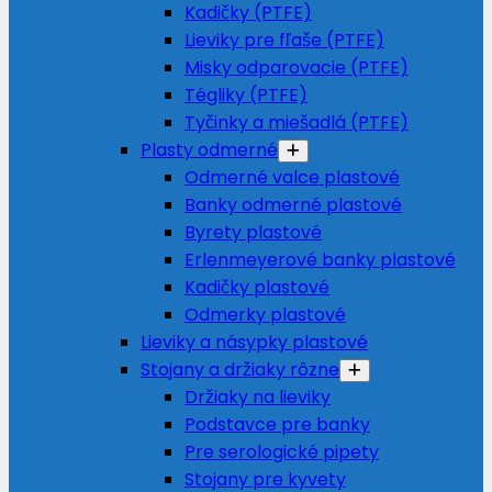
Kadičky (PTFE)
Lieviky pre fľaše (PTFE)
Misky odparovacie (PTFE)
Tégliky (PTFE)
Tyčinky a miešadlá (PTFE)
Plasty odmerné
Odmerné valce plastové
Banky odmerné plastové
Byrety plastové
Erlenmeyerové banky plastové
Kadičky plastové
Odmerky plastové
Lieviky a násypky plastové
Stojany a držiaky rôzne
Držiaky na lieviky
Podstavce pre banky
Pre serologické pipety
Stojany pre kyvety