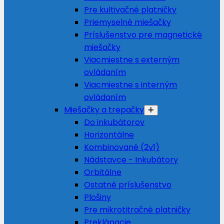
Pre kultivačné platničky
Priemyselné miešačky
Príslušenstvo pre magnetické
miešačky
Viacmiestne s externým
ovládaním
Viacmiestne s interným
ovládaním
Miešačky a trepačky
Do inkubátorov
Horizontálne
Kombinované (2v1)
Nádstavce - Inkubátory
Orbitálne
Ostatné príslušenstvo
Plošiny
Pre mikrotitračné platničky
Preklápacie