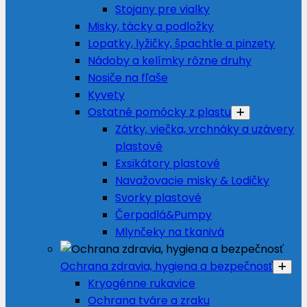
Stojany pre vialky
Misky, tácky a podložky
Lopatky, lyžičky, špachtle a pinzety
Nádoby a kelímky rôzne druhy
Nosiče na fľaše
Kyvety
Ostatné pomôcky z plastu
Zátky, viečka, vrchnáky a uzávery
plastové
Exsikátory plastové
Navažovacie misky & Lodičky
Svorky plastové
Čerpadlá&Pumpy
Mlynčeky na tkanivá
Ochrana zdravia, hygiena a bezpečnosť
Kryogénne rukavice
Ochrana tváre a zraku