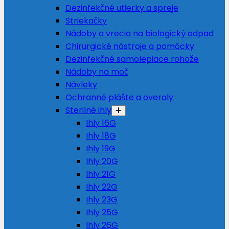
Dezinfekčné utierky a spreje
Striekačky
Nádoby a vrecia na biologický odpad
Chirurgické nástroje a pomôcky
Dezinfekčné samolepiace rohože
Nádoby na moč
Návleky
Ochranné plášte a overaly
Sterilné ihly
Ihly 16G
Ihly 18G
Ihly 19G
Ihly 20G
Ihly 21G
Ihly 22G
Ihly 23G
Ihly 25G
Ihly 26G