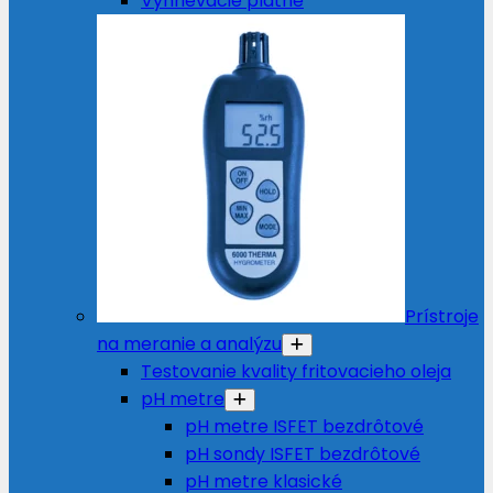
Vyhrievacie platne
Prístroje
na meranie a analýzu
Testovanie kvality fritovacieho oleja
pH metre
pH metre ISFET bezdrôtové
pH sondy ISFET bezdrôtové
pH metre klasické