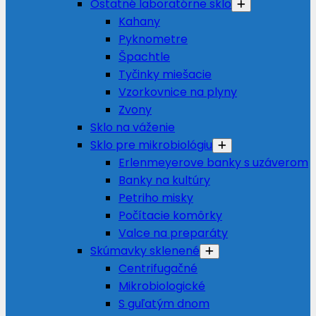
Ostatné laboratórne sklo
Kahany
Pyknometre
Špachtle
Tyčinky miešacie
Vzorkovnice na plyny
Zvony
Sklo na váženie
Sklo pre mikrobiológiu
Erlenmeyerove banky s uzáverom
Banky na kultúry
Petriho misky
Počítacie komôrky
Valce na preparáty
Skúmavky sklenené
Centrifugačné
Mikrobiologické
S guľatým dnom