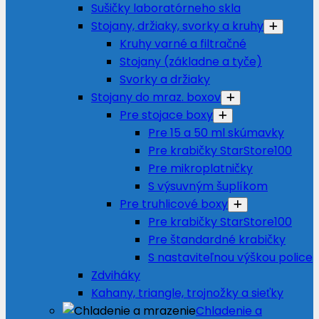
Sušičky laboratórneho skla
Stojany, držiaky, svorky a kruhy
Kruhy varné a filtračné
Stojany (základne a tyče)
Svorky a držiaky
Stojany do mraz. boxov
Pre stojace boxy
Pre 15 a 50 ml skúmavky
Pre krabičky StarStore100
Pre mikroplatničky
S výsuvným šuplíkom
Pre truhlicové boxy
Pre krabičky StarStore100
Pre štandardné krabičky
S nastaviteľnou výškou police
Zdviháky
Kahany, triangle, trojnožky a sieťky
Chladenie a