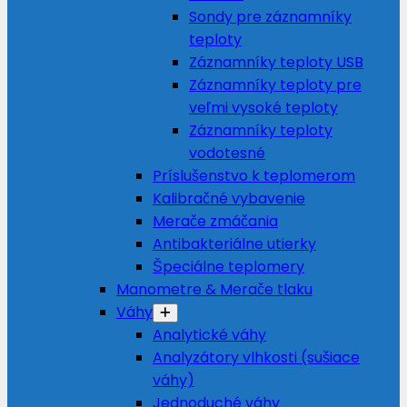
Sondy pre záznamníky
teploty
Záznamníky teploty USB
Záznamníky teploty pre
veľmi vysoké teploty
Záznamníky teploty
vodotesné
Príslušenstvo k teplomerom
Kalibračné vybavenie
Merače zmáčania
Antibakteriálne utierky
Špeciálne teplomery
Manometre & Merače tlaku
Váhy
Analytické váhy
Analyzátory vlhkosti (sušiace
váhy)
Jednoduché váhy