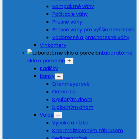
Kompaktné váhy
Počítacie váhy
Presné váhy
Presné váhy pre vyššie hmotnosti
Vodotesné a prachotesné váhy
Vlhkomery
Laboratórne
sklo a porcelán
Kadičky
Banky
Erlenmeyerové
Odmerné
S guľatým dnom
S plochým dnom
Valce
Vysoké a nízke
S normalizovaným zábrusom
Sedimentačné