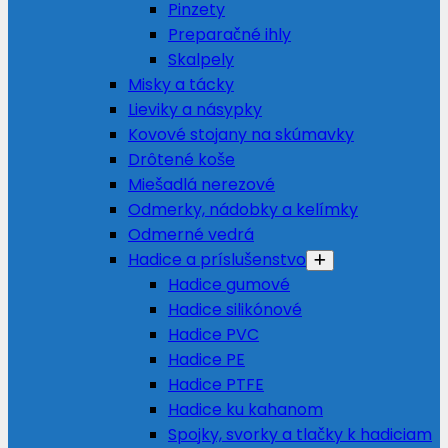
Pinzety
Preparačné ihly
Skalpely
Misky a tácky
Lieviky a násypky
Kovové stojany na skúmavky
Drôtené koše
Miešadlá nerezové
Odmerky, nádobky a kelímky
Odmerné vedrá
Hadice a príslušenstvo
Hadice gumové
Hadice silikónové
Hadice PVC
Hadice PE
Hadice PTFE
Hadice ku kahanom
Spojky, svorky a tlačky k hadiciam