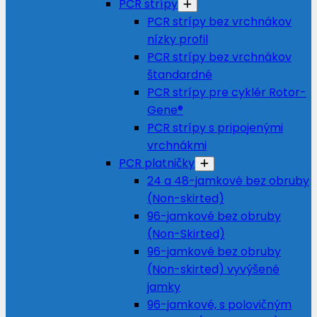
PCR strípy
PCR strípy bez vrchnákov
nízky profil
PCR strípy bez vrchnákov
štandardné
PCR strípy pre cyklér Rotor-
Gene®
PCR strípy s pripojenými
vrchnákmi
PCR platničky
24 a 48-jamkové bez obruby
(Non-skirted)
96-jamkové bez obruby
(Non-Skirted)
96-jamkové bez obruby
(Non-skirted) vyvýšené
jamky
96-jamkové, s polovičným