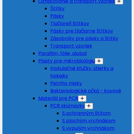
Označovanie a transport vzoriek
Štítky
Pásky
Tlačiareň štítkov
Pásky pre tlačiarne štítkov
Zásobníky pre pásky a štítky
Transport vzoriek
Parafilm, fólie, alobal
Plasty pre mikrobiológiu
Inokulačné kľučky, stierky a
hokejky
Petriho misky
Bakteriologické očká - kovové
Materiál pre PCR
PCR skúmavky
S ochranným štítom
S plochým vrchnákom
S vypulým vrchnákom