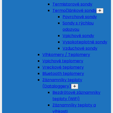
Termistorové sondy
Termočlánkové sondy
Povrchové sondy
Sondy s rýchlou
odozvou
Vpichové sondy
Vysokoteplotné sondy
Vzduchové sondy
Vlhkomery / Teplomery
Vpichové teplomery
Vreckové teplomery
Bluetooth teplomery
Záznamníky teploty
(Dataloggery)
Bezdrôtové záznamníky
teploty (WiFi)
Záznamníky teploty a
vlhkosti