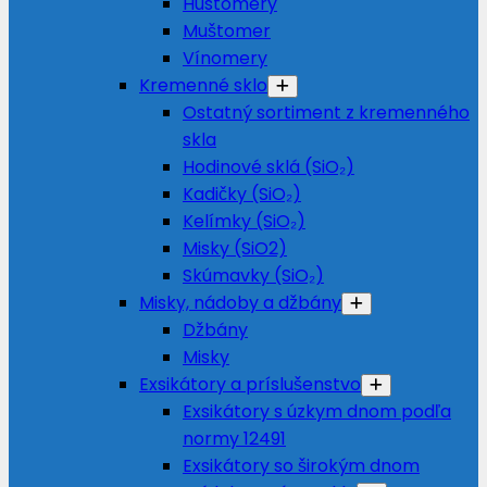
Hustomery
Muštomer
Vínomery
Kremenné sklo
Ostatný sortiment z kremenného
skla
Hodinové sklá (SiO₂)
Kadičky (SiO₂)
Kelímky (SiO₂)
Misky (SiO2)
Skúmavky (SiO₂)
Misky, nádoby a džbány
Džbány
Misky
Exsikátory a príslušenstvo
Exsikátory s úzkym dnom podľa
normy 12491
Exsikátory so širokým dnom