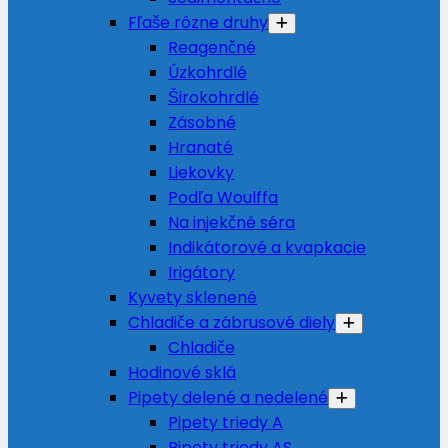
Fľaše rôzne druhy
Reagenčné
Úzkohrdlé
Širokohrdlé
Zásobné
Hranaté
Liekovky
Podľa Woulffa
Na injekčné séra
Indikátorové a kvapkacie
Irigátory
Kyvety sklenené
Chladiče a zábrusové diely
Chladiče
Hodinové sklá
Pipety delené a nedelené
Pipety triedy A
Pipety triedy AS