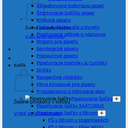
Akreditovaná kalibrácia pipiet
Štartovacie balíčky pipiet
Krokové pipety
Fľašové dávkovače a byrety
Žiadne produkty v košíku.
Pipetovacie pištole a nástavce
Vrátiť sa do obchodu
Stojany pre pipety
Serologické pipety
Pasteurové pipety
Pipetovacie balóniky & Cumlíky
Košík
Stričky
Reagenčné nádobky
Filtre kónusové pre pipety
Príslušenstvo a náhradné diely
Pipetovacie špičky
Žiadne produkty v košíku.
Pipetovacie špičky SARTORIUS
Pipetovacie špičky s filtrom
Vrátiť sa do obchodu
PŠ s filtrom v stojančekoch
PŠ s filtrom - Filter REFILL