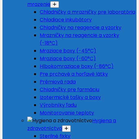
mrazenie
Chladničky a mrazničky pre laboratória
Chladiace inkubátory
Chladničky na reagencie a vzorky
Mrazničky na reagencie a vzorky
(-18°C)
Mraziace boxy (-45°C)
Mraziace boxy (-60°C)
Hlbokomraziace boxy (-86°C)
Pre prchavé a horľavé látky
Prémiová rada
Chladničky pre farmáciu
Izotermické tašky a boxy
Výrobníky ľadu
Monitorovanie teploty
Hygiena a
zdravotníctvo
Sterilné fixky