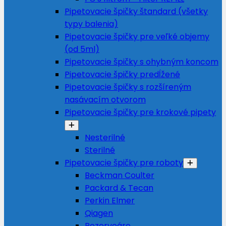
Pipetovacie špičky štandard (všetky
typy balenia)
Pipetovacie špičky pre veľké objemy
(od 5ml)
Pipetovacie špičky s ohybným koncom
Pipetovacie špičky predĺžené
Pipetovacie špičky s rozšíreným
nasávacím otvorom
Pipetovacie špičky pre krokové pipety
Nesterilné
Sterilné
Pipetovacie špičky pre roboty
Beckman Coulter
Packard & Tecan
Perkin Elmer
Qiagen
Rezervoáre