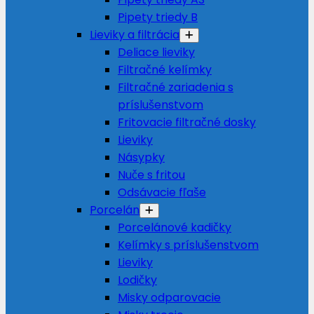
Pipety triedy B
Lieviky a filtrácia
Deliace lieviky
Filtračné kelímky
Filtračné zariadenia s
príslušenstvom
Fritovacie filtračné dosky
Lieviky
Násypky
Nuče s fritou
Odsávacie fľaše
Porcelán
Porcelánové kadičky
Kelímky s príslušenstvom
Lieviky
Lodičky
Misky odparovacie