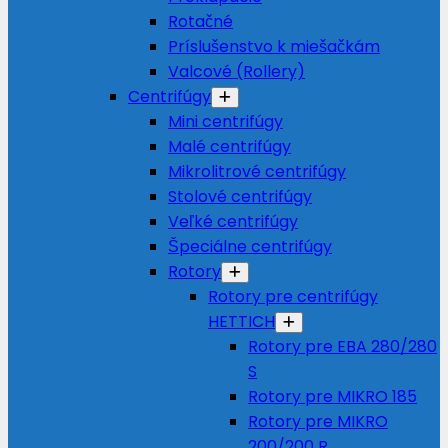
Rotačné
Príslušenstvo k miešačkám
Valcové (Rollery)
Centrifúgy
Mini centrifúgy
Malé centrifúgy
Mikrolitrové centrifúgy
Stolové centrifúgy
Veľké centrifúgy
Špeciálne centrifúgy
Rotory
Rotory pre centrifúgy
HETTICH
Rotory pre EBA 280/280
S
Rotory pre MIKRO 185
Rotory pre MIKRO
200/200 R