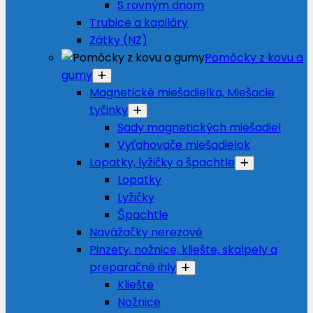
S rovným dnom
Trubice a kapiláry
Zátky (NZ)
Pomôcky z kovu a
gumy
Magnetické miešadielka, Miešacie
tyčinky
Sady magnetických miešadiel
Vyťahovače miešadielok
Lopatky, lyžičky a špachtle
Lopatky
Lyžičky
Špachtle
Navážačky nerezové
Pinzety, nožnice, kliešte, skalpely a
preparačné ihly
Kliešte
Nožnice