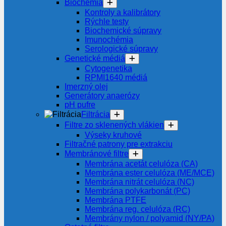
Biochémia
Kontroly a kalibrátory
Rýchle testy
Biochemické súpravy
Imunochémia
Serologické súpravy
Genetické médiá
Cytogenetika
RPMI1640 médiá
Imerzný olej
Generátory anaerózy
pH pufre
Filtrácia
Filtre zo sklenených vlákien
Výseky kruhové
Filtračné patrony pre extrakciu
Membránové filtre
Membrána acetát celulóza (CA)
Membrána ester celulóza (ME/MCE)
Membrána nitrát celulóza (NC)
Membrána polykarbonát (PC)
Membrána PTFE
Membrána reg. celulóza (RC)
Membrány nylon / polyamid (NY/PA)