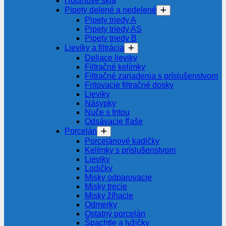
Hodinové sklá
Pipety delené a nedelené
Pipety triedy A
Pipety triedy AS
Pipety triedy B
Lieviky a filtrácia
Deliace lieviky
Filtračné kelímky
Filtračné zariadenia s príslušenstvom
Fritovacie filtračné dosky
Lieviky
Násypky
Nuče s fritou
Odsávacie fľaše
Porcelán
Porcelánové kadičky
Kelímky s príslušenstvom
Lieviky
Lodičky
Misky odparovacie
Misky trecie
Misky žíhacie
Odmerky
Ostatný porcelán
Špachtle a lyžičky