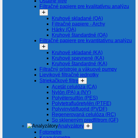
Ostatné filtre
Filtračné papiere pre kvalitatívnu analýzu
Kruhové skladané (QA)
Filtračné papiere - Archy
Hárky (QA)
Kruhové štandardné (QA)
Filtračné papiere pre kvantitatívnu analýzu
Kruhové skladané (KA)
Kruhové spevnené (KA)
Kruhové štandardné (KA)
Filtračný prístroje a vákuové pumpy
Lievikové filtračné jednotky
Striekačkové filtre
Acetát celulóza (CA)
Nylón (PA) a (NY)
Polyétersulfón (PES)
Polytetrafluóretylén (PTFE)
Polyvinyldifluorid (PVDF)
Regenerovaná celulóza (RC)
So skleneným predfiltrom (GF)
Analyzátory
Fotometre
Koagulometre