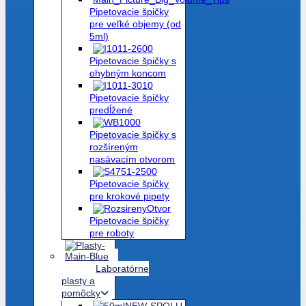
Pipetovacie špičky
pre veľké objemy (od
5ml)
Pipetovacie špičky s
ohybným koncom
Pipetovacie špičky
predĺžené
Pipetovacie špičky s
rozšíreným
nasávacím otvorom
Pipetovacie špičky
pre krokové pipety
Pipetovacie špičky
pre roboty
Laboratórne
plasty a
pomôcky