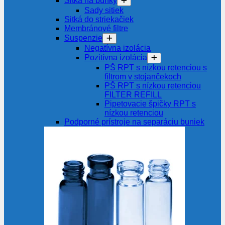
Sitká na bunky
Sady sitiek
Sitká do striekačiek
Membránové filtre
Suspenzie
Negatívna izolácia
Pozitívna izolácia
PŠ RPT s nízkou retenciou s
filtrom v stojančekoch
PŠ RPT s nízkou retenciou
FILTER REFILL
Pipetovacie špičky RPT s
nízkou retenciou
Podporné prístroje na separáciu buniek