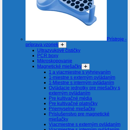
Prístroje -
príprava vzoriek
Ultrazvukové čističky
PCR boxy
Mikroskopovanie
Magnetické miešačky
1 a viacmiestne s vyhrievaním
1-miestne s externým ovládaním
1-Miestne s interným ovládaním
Ovládacie jednotky pre miešačky s
externým ovládaním
Pre kultivačné média
Pre kultivačné platničky
Priemyselné miešačky
Príslušenstvo pre magnetické
miešačky
Viacmiestne s externým ovládaním
Viacmiestne s interným ovládaním