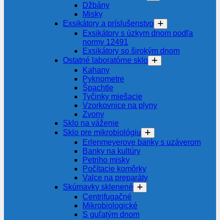
Džbány
Misky
Exsikátory a príslušenstvo
Exsikátory s úzkym dnom podľa
normy 12491
Exsikátory so širokým dnom
Ostatné laboratórne sklo
Kahany
Pyknometre
Špachtle
Tyčinky miešacie
Vzorkovnice na plyny
Zvony
Sklo na váženie
Sklo pre mikrobiológiu
Erlenmeyerove banky s uzáverom
Banky na kultúry
Petriho misky
Počítacie komôrky
Valce na preparáty
Skúmavky sklenené
Centrifugačné
Mikrobiologické
S guľatým dnom