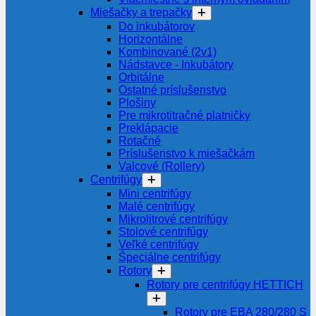
Miešačky a trepačky
Do inkubátorov
Horizontálne
Kombinované (2v1)
Nádstavce - Inkubátory
Orbitálne
Ostatné príslušenstvo
Plošiny
Pre mikrotitračné platničky
Preklápacie
Rotačné
Príslušenstvo k miešačkám
Valcové (Rollery)
Centrifúgy
Mini centrifúgy
Malé centrifúgy
Mikrolitrové centrifúgy
Stolové centrifúgy
Veľké centrifúgy
Špeciálne centrifúgy
Rotory
Rotory pre centrifúgy HETTICH
Rotory pre EBA 280/280 S