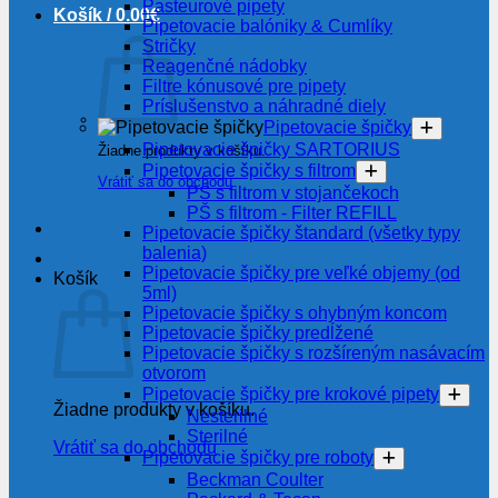
Pasteurové pipety
Košík /
0.00
€
Pipetovacie balóniky & Cumlíky
Stričky
Reagenčné nádobky
Filtre kónusové pre pipety
Príslušenstvo a náhradné diely
Pipetovacie špičky
Pipetovacie špičky SARTORIUS
Žiadne produkty v košíku.
Pipetovacie špičky s filtrom
Vrátiť sa do obchodu
PŠ s filtrom v stojančekoch
PŠ s filtrom - Filter REFILL
Pipetovacie špičky štandard (všetky typy
balenia)
Pipetovacie špičky pre veľké objemy (od
Košík
5ml)
Pipetovacie špičky s ohybným koncom
Pipetovacie špičky predĺžené
Pipetovacie špičky s rozšíreným nasávacím
otvorom
Pipetovacie špičky pre krokové pipety
Žiadne produkty v košíku.
Nesterilné
Sterilné
Vrátiť sa do obchodu
Pipetovacie špičky pre roboty
Beckman Coulter