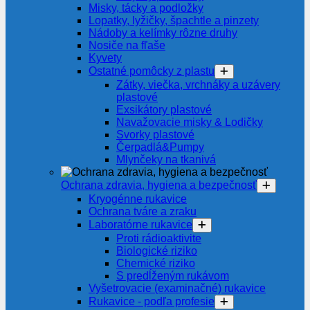
Misky, tácky a podložky
Lopatky, lyžičky, špachtle a pinzety
Nádoby a kelímky rôzne druhy
Nosiče na fľaše
Kyvety
Ostatné pomôcky z plastu
Zátky, viečka, vrchnáky a uzávery
plastové
Exsikátory plastové
Navažovacie misky & Lodičky
Svorky plastové
Čerpadlá&Pumpy
Mlynčeky na tkanivá
Ochrana zdravia, hygiena a bezpečnosť
Kryogénne rukavice
Ochrana tváre a zraku
Laboratórne rukavice
Proti rádioaktivite
Biologické riziko
Chemické riziko
S predĺženým rukávom
Vyšetrovacie (examinačné) rukavice
Rukavice - podľa profesie