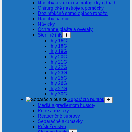
Nádoby a vrecia na biologický odpad
Chirurgické nástroje a pomôcky
Dezinfekčné samolepiace rohože
Nádoby na moč
Návleky
Ochranné plášte a overaly
Sterilné ihly
Ihly 16G
Ihly 18G
Ihly 19G
Ihly 20G
Ihly 21G
Ihly 22G
Ihly 23G
Ihly 25G
Ihly 26G
Ihly 27G
Ihly 30G
Separácia buniek
Médiá s gradientom hustoty
Pufre a roztoky
Reagenčné súpravy
Separačné skúmavky
Príslušenstvo