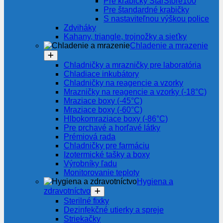
Pre krabičky StarStore100
Pre štandardné krabičky
S nastaviteľnou výškou police
Zdviháky
Kahany, triangle, trojnožky a sieťky
Chladenie a mrazenie
Chladničky a mrazničky pre laboratória
Chladiace inkubátory
Chladničky na reagencie a vzorky
Mrazničky na reagencie a vzorky (-18°C)
Mraziace boxy (-45°C)
Mraziace boxy (-60°C)
Hlbokomraziace boxy (-86°C)
Pre prchavé a horľavé látky
Prémiová rada
Chladničky pre farmáciu
Izotermické tašky a boxy
Výrobníky ľadu
Monitorovanie teploty
Hygiena a
zdravotníctvo
Sterilné fixky
Dezinfekčné utierky a spreje
Striekačky