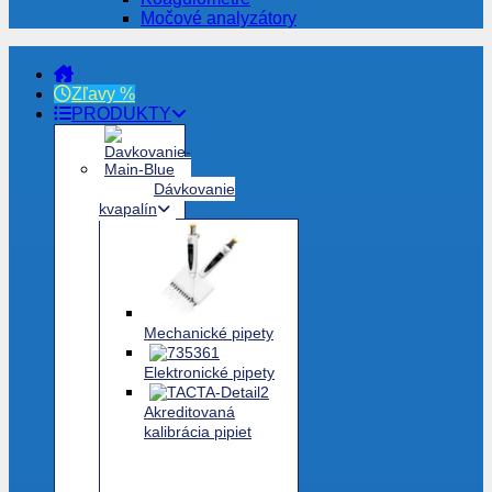
Močové analyzátory
Zľavy %
PRODUKTY
Dávkovanie
kvapalín
Mechanické pipety
Elektronické pipety
Akreditovaná
kalibrácia pipiet