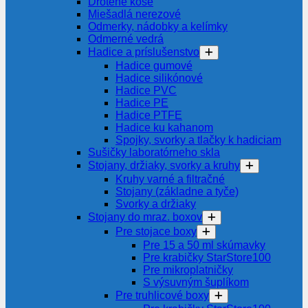
Drôtené koše
Miešadlá nerezové
Odmerky, nádobky a kelímky
Odmerné vedrá
Hadice a príslušenstvo
Hadice gumové
Hadice silikónové
Hadice PVC
Hadice PE
Hadice PTFE
Hadice ku kahanom
Spojky, svorky a tlačky k hadiciam
Sušičky laboratórneho skla
Stojany, držiaky, svorky a kruhy
Kruhy varné a filtračné
Stojany (základne a tyče)
Svorky a držiaky
Stojany do mraz. boxov
Pre stojace boxy
Pre 15 a 50 ml skúmavky
Pre krabičky StarStore100
Pre mikroplatničky
S výsuvným šuplíkom
Pre truhlicové boxy