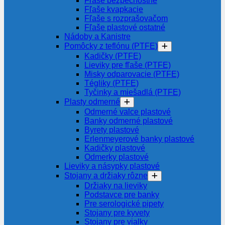
Fľaše bezpečnostné
Fľaše kvapkacie
Fľaše s rozprašovačom
Fľaše plastové ostatné
Nádoby a Kanistre
Pomôcky z teflónu (PTFE)
Kadičky (PTFE)
Lieviky pre fľaše (PTFE)
Misky odparovacie (PTFE)
Tégliky (PTFE)
Tyčinky a miešadlá (PTFE)
Plasty odmerné
Odmerné valce plastové
Banky odmerné plastové
Byrety plastové
Erlenmeyerové banky plastové
Kadičky plastové
Odmerky plastové
Lieviky a násypky plastové
Stojany a držiaky rôzne
Držiaky na lieviky
Podstavce pre banky
Pre serologické pipety
Stojany pre kyvety
Stojany pre vialky