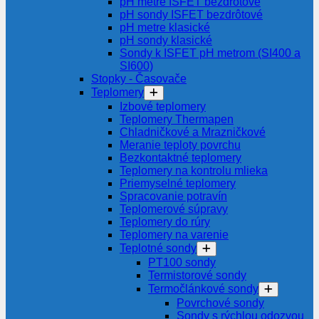
pH metre ISFET bezdrôtové
pH sondy ISFET bezdrôtové
pH metre klasické
pH sondy klasické
Sondy k ISFET pH metrom (SI400 a
SI600)
Stopky - Časovače
Teplomery
Izbové teplomery
Teplomery Thermapen
Chladničkové a Mrazničkové
Meranie teploty povrchu
Bezkontaktné teplomery
Teplomery na kontrolu mlieka
Priemyselné teplomery
Spracovanie potravín
Teplomerové súpravy
Teplomery do rúry
Teplomery na varenie
Teplotné sondy
PT100 sondy
Termistorové sondy
Termočlánkové sondy
Povrchové sondy
Sondy s rýchlou odozvou