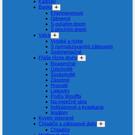
Kadičky
Banky
Erlenmeyerové
Odmerné
S guľatým dnom
S plochým dnom
Valce
Vysoké a nízke
S normalizovaným zábrusom
Sedimentačné
Fľaše rôzne druhy
Reagenčné
Úzkohrdlé
Širokohrdlé
Zásobné
Hranaté
Liekovky
Podľa Woulffa
Na injekčné séra
Indikátorové a kvapkacie
Irigátory
Kyvety sklenené
Chladiče a zábrusové diely
Chladiče