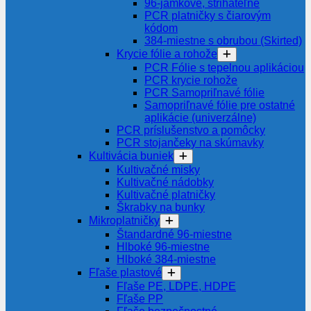
96-jamkové, strihateľné
PCR platničky s čiarovým
kódom
384-miestne s obrubou (Skirted)
Krycie fólie a rohože
PCR Fólie s tepelnou aplikáciou
PCR krycie rohože
PCR Samopriľnavé fólie
Samopriľnavé fólie pre ostatné
aplikácie (univerzálne)
PCR príslušenstvo a pomôcky
PCR stojančeky na skúmavky
Kultivácia buniek
Kultivačné misky
Kultivačné nádobky
Kultivačné platničky
Škrabky na bunky
Mikroplatničky
Štandardné 96-miestne
Hlboké 96-miestne
Hlboké 384-miestne
Fľaše plastové
Fľaše PE, LDPE, HDPE
Fľaše PP