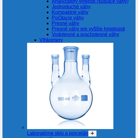
Analyzátory vlhkosti (sušiace váhy)
Jednoduché váhy
Kompaktné váhy
Počítacie váhy
Presné váhy
Presné váhy pre vyššie hmotnosti
Vodotesné a prachotesné váhy
Vlhkomery
Laboratórne sklo a porcelán