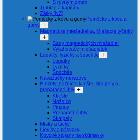
S rovným dnom
Trubice a kapiláry
Zátky (NZ)
Pomôcky z kovu a
gumy
Magnetické miešadielka, Miešacie tyčinky
Sady magnetických miešadiel
Vyťahovače miešadielok
Lopatky, lyžičky a špachtle
Lopatky
Lyžičky
Špachtle
Navážačky nerezové
Pinzety, nožnice, kliešte, skalpely a
preparačné ihly
Kliešte
Nožnice
Pinzety
Preparačné ihly
Skalpely
Misky a tácky
Lieviky a násypky
Kovové stojany na skúmavky