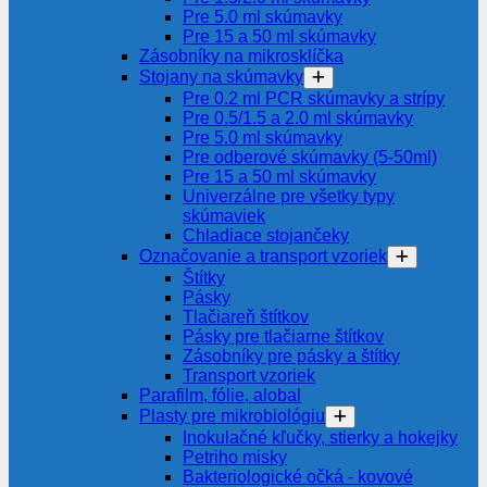
Pre 5.0 ml skúmavky
Pre 15 a 50 ml skúmavky
Zásobníky na mikrosklíčka
Stojany na skúmavky
Pre 0.2 ml PCR skúmavky a strípy
Pre 0.5/1.5 a 2.0 ml skúmavky
Pre 5.0 ml skúmavky
Pre odberové skúmavky (5-50ml)
Pre 15 a 50 ml skúmavky
Univerzálne pre všetky typy
skúmaviek
Chladiace stojančeky
Označovanie a transport vzoriek
Štítky
Pásky
Tlačiareň štítkov
Pásky pre tlačiarne štítkov
Zásobníky pre pásky a štítky
Transport vzoriek
Parafilm, fólie, alobal
Plasty pre mikrobiológiu
Inokulačné kľučky, stierky a hokejky
Petriho misky
Bakteriologické očká - kovové