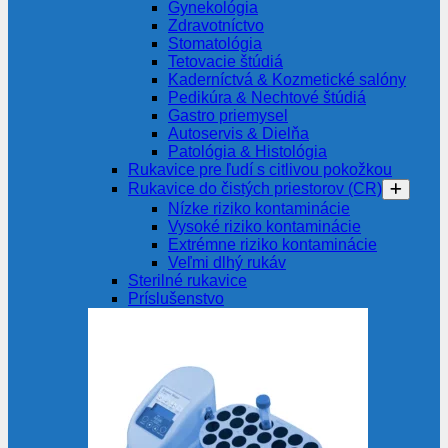
Gynekológia
Zdravotníctvo
Stomatológia
Tetovacie štúdiá
Kaderníctvá & Kozmetické salóny
Pedikúra & Nechtové štúdiá
Gastro priemysel
Autoservis & Dielňa
Patológia & Histológia
Rukavice pre ľudí s citlivou pokožkou
Rukavice do čistých priestorov (CR)
Nízke riziko kontaminácie
Vysoké riziko kontaminácie
Extrémne riziko kontaminácie
Veľmi dlhý rukáv
Sterilné rukavice
Príslušenstvo