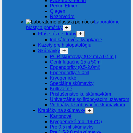
Packard & Tecan
Perkin Elmer
Qiagen
Rezervoáre
Laboratórne
plasty a pomôcky
Fľaše rôzne druhy
Indikátorové a kvapkacie
Kazety pre histopatológiu
Skúmavky
PCR skúmavky (0.2 ml a 0.5ml)
Centrifugačné 15 a 50ml
Eppendorfky (0.5-2.0ml)
Eppendorfky 5.0ml
Kryogenické
Špeciálne skúmavky
Kultivačné
Príslušenstvo ku skúmavkám
Univerzálne so šróbovacím uzáverom
Vrchnáky k šróbovacím skúmavkám
Krabičky na skúmavky
Kartónové
Kryogenické (do -196°C)
Pre 0.5 ml skúmavky
Pre 1.5/2.0 ml skúmavky