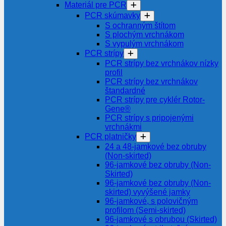
Materiál pre PCR
PCR skúmavky
S ochranným štítom
S plochým vrchnákom
S vypulým vrchnákom
PCR strípy
PCR strípy bez vrchnákov nízky
profil
PCR strípy bez vrchnákov
štandardné
PCR strípy pre cyklér Rotor-
Gene®
PCR strípy s pripojenými
vrchnákmi
PCR platničky
24 a 48-jamkové bez obruby
(Non-skirted)
96-jamkové bez obruby (Non-
Skirted)
96-jamkové bez obruby (Non-
skirted) vyvýšené jamky
96-jamkové, s polovičným
profilom (Semi-skirted)
96-jamkové s obrubou (Skirted)