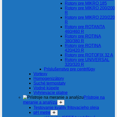
Rotory pre MIKRO 185
Rotory pre MIKRO 200/200
R
Rotory pre MIKRO 220/220
R
Rotory pre ROTANTA
460/460 R
Rotory pre ROTINA
380/380 R
Rotory pre ROTINA
420/420 R
Rotory pre ROTOFIX 32 A
Rotory pre UNIVERSAL
320/320 R
Príslušenstvo pre centrifúgy
Vortexy
Homogenizátory
Suché termostaty
Vodné kúpele
Vyhrievacie platne
Prístroje na
meranie a analýzu
Testovanie kvality fritovacieho oleja
pH metre