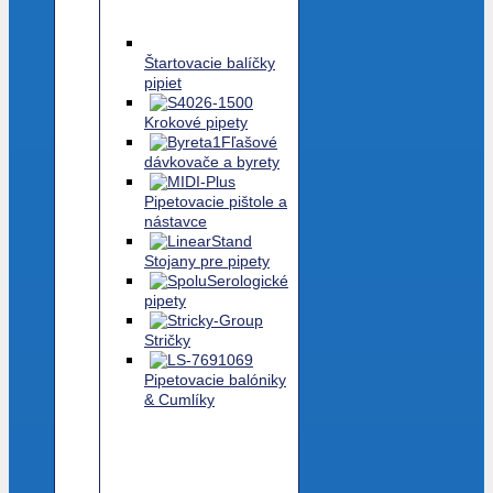
Štartovacie balíčky
pipiet
Krokové pipety
Fľašové
dávkovače a byrety
Pipetovacie pištole a
nástavce
Stojany pre pipety
Serologické
pipety
Stričky
Pipetovacie balóniky
& Cumlíky