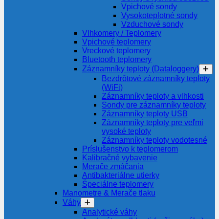
Vpichové sondy
Vysokoteplotné sondy
Vzduchové sondy
Vlhkomery / Teplomery
Vpichové teplomery
Vreckové teplomery
Bluetooth teplomery
Záznamníky teploty (Dataloggery)
Bezdrôtové záznamníky teploty
(WiFi)
Záznamníky teploty a vlhkosti
Sondy pre záznamníky teploty
Záznamníky teploty USB
Záznamníky teploty pre veľmi
vysoké teploty
Záznamníky teploty vodotesné
Príslušenstvo k teplomerom
Kalibračné vybavenie
Merače zmáčania
Antibakteriálne utierky
Špeciálne teplomery
Manometre & Merače tlaku
Váhy
Analytické váhy