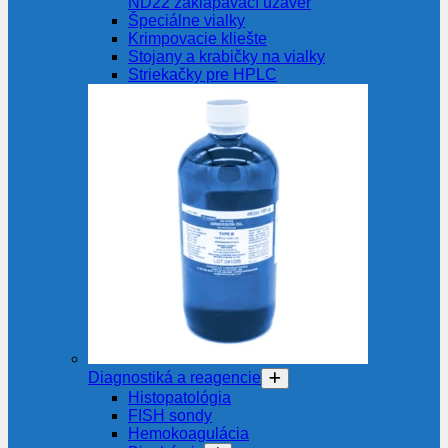
ND22 zaklapávací uzáver
Špeciálne vialky
Krimpovacie kliešte
Stojany a krabičky na vialky
Striekačky pre HPLC
Diagnostiká a reagencie
Histopatológia
FISH sondy
Hemokoagulácia