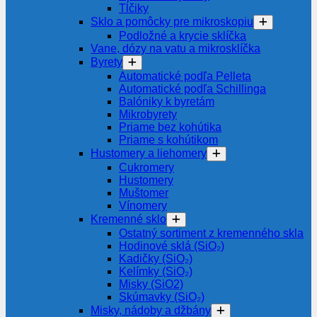
Tĺčiky
Sklo a pomôcky pre mikroskopiu
Podložné a krycie sklíčka
Vane, dózy na vatu a mikrosklíčka
Byrety
Automatické podľa Pelleta
Automatické podľa Schillinga
Balóniky k byretám
Mikrobyrety
Priame bez kohútika
Priame s kohútikom
Hustomery a liehomery
Cukromery
Hustomery
Muštomer
Vínomery
Kremenné sklo
Ostatný sortiment z kremenného skla
Hodinové sklá (SiO₂)
Kadičky (SiO₂)
Kelímky (SiO₂)
Misky (SiO2)
Skúmavky (SiO₂)
Misky, nádoby a džbány