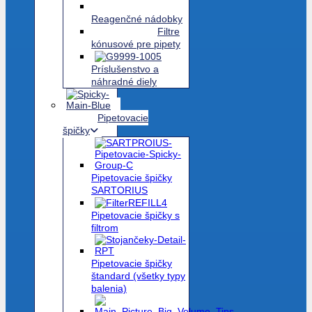
Reagenčné nádobky
Filtre
kónusové pre pipety
Príslušenstvo a
náhradné diely
Pipetovacie
špičky
Pipetovacie špičky
SARTORIUS
Pipetovacie špičky s
filtrom
Pipetovacie špičky
štandard (všetky typy
balenia)