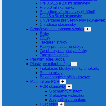
Pre 0.5/1.5 a 2.0 ml skúmavky
Pre 5.0 ml skúmavky
Pre odberové skúmavky (5-50ml)
Pre 15 a 50 ml skúmavky
Univerzálne pre všetky typy skúmaviek
Chladiace stojančeky
Označovanie a transport vzoriek
Štítky
Pásky
Tlačiareň štítkov
Pásky pre tlačiarne štítkov
Zásobníky pre pásky a štítky
Transport vzoriek
Parafilm, fólie, alobal
Plasty pre mikrobiológiu
Inokulačné kľučky, stierky a hokejky
Petriho misky
Bakteriologické očká - kovové
Materiál pre PCR
PCR skúmavky
S ochranným štítom
S plochým vrchnákom
S vypulým vrchnákom
PCR strípy