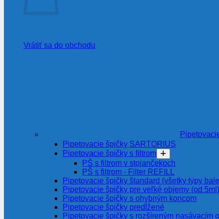
Vrátiť sa do obchodu
Pipetovaci
Pipetovacie špičky SARTORIUS
Pipetovacie špičky s filtrom
PŠ s filtrom v stojančekoch
PŠ s filtrom - Filter REFILL
Pipetovacie špičky štandard (všetky typy bale
Pipetovacie špičky pre veľké objemy (od 5ml
Pipetovacie špičky s ohybným koncom
Pipetovacie špičky predĺžené
Pipetovacie špičky s rozšíreným nasávacím 