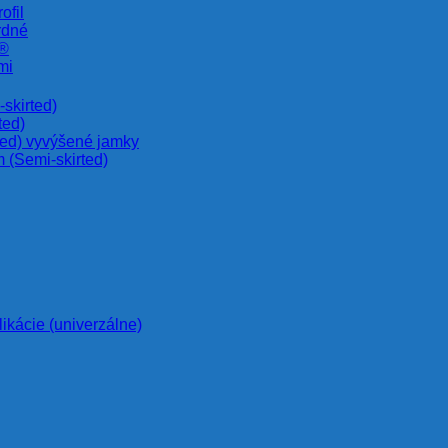
ofil
rdné
e®
mi
skirted)
ted)
ted) vyvýšené jamky
 (Semi-skirted)
likácie (univerzálne)