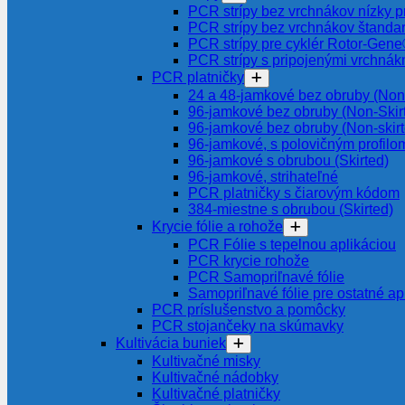
PCR strípy bez vrchnákov nízky pr
PCR strípy bez vrchnákov štanda
PCR strípy pre cyklér Rotor-Gen
PCR strípy s pripojenými vrchnák
PCR platničky
24 a 48-jamkové bez obruby (Non-
96-jamkové bez obruby (Non-Skir
96-jamkové bez obruby (Non-skir
96-jamkové, s polovičným profilom
96-jamkové s obrubou (Skirted)
96-jamkové, strihateľné
PCR platničky s čiarovým kódom
384-miestne s obrubou (Skirted)
Krycie fólie a rohože
PCR Fólie s tepelnou aplikáciou
PCR krycie rohože
PCR Samopriľnavé fólie
Samopriľnavé fólie pre ostatné ap
PCR príslušenstvo a pomôcky
PCR stojančeky na skúmavky
Kultivácia buniek
Kultivačné misky
Kultivačné nádobky
Kultivačné platničky