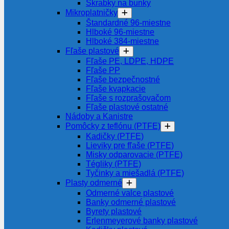
Škrabky na bunky
Mikroplatničky
Štandardné 96-miestne
Hlboké 96-miestne
Hlboké 384-miestne
Fľaše plastové
Fľaše PE, LDPE, HDPE
Fľaše PP
Fľaše bezpečnostné
Fľaše kvapkacie
Fľaše s rozprašovačom
Fľaše plastové ostatné
Nádoby a Kanistre
Pomôcky z teflónu (PTFE)
Kadičky (PTFE)
Lieviky pre fľaše (PTFE)
Misky odparovacie (PTFE)
Tégliky (PTFE)
Tyčinky a miešadlá (PTFE)
Plasty odmerné
Odmerné valce plastové
Banky odmerné plastové
Byrety plastové
Erlenmeyerové banky plastové