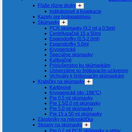
Fľaše rôzne druhy
Indikátorové a kvapkacie
Kazety pre histopatológiu
Skúmavky
PCR skúmavky (0.2 ml a 0.5ml)
Centrifugačné 15 a 50ml
Eppendorfky (0.5-2.0ml)
Eppendorfky 5.0ml
Kryogenické
Špeciálne skúmavky
Kultivačné
Príslušenstvo ku skúmavkám
Univerzálne so šróbovacím uzáverom
Vrchnáky k šróbovacím skúmavkám
Krabičky na skúmavky
Kartónové
Kryogenické (do -196°C)
Pre 0.5 ml skúmavky
Pre 1.5/2.0 ml skúmavky
Pre 5.0 ml skúmavky
Pre 15 a 50 ml skúmavky
Zásobníky na mikrosklíčka
Stojany na skúmavky
Pre 0.2 ml PCR skúmavky a strípy