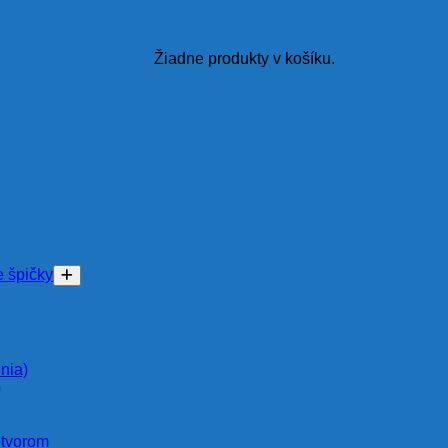
Žiadne produkty v košíku.
e špičky
nia)
)
otvorom