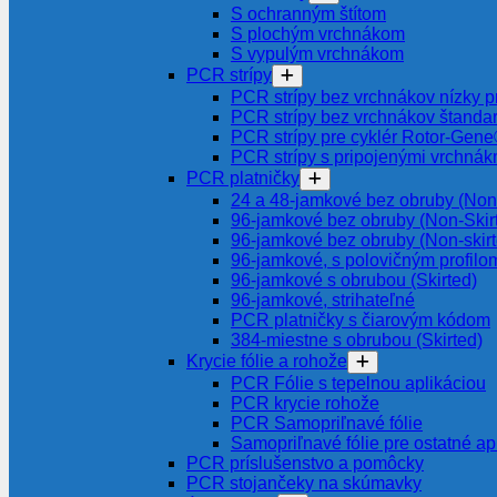
S ochranným štítom
S plochým vrchnákom
S vypulým vrchnákom
PCR strípy
PCR strípy bez vrchnákov nízky pr
PCR strípy bez vrchnákov štanda
PCR strípy pre cyklér Rotor-Gen
PCR strípy s pripojenými vrchnák
PCR platničky
24 a 48-jamkové bez obruby (Non-
96-jamkové bez obruby (Non-Skir
96-jamkové bez obruby (Non-skir
96-jamkové, s polovičným profilom
96-jamkové s obrubou (Skirted)
96-jamkové, strihateľné
PCR platničky s čiarovým kódom
384-miestne s obrubou (Skirted)
Krycie fólie a rohože
PCR Fólie s tepelnou aplikáciou
PCR krycie rohože
PCR Samopriľnavé fólie
Samopriľnavé fólie pre ostatné ap
PCR príslušenstvo a pomôcky
PCR stojančeky na skúmavky