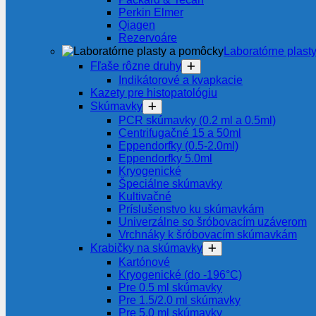
Perkin Elmer
Qiagen
Rezervoáre
Laboratórne plast
Fľaše rôzne druhy
Indikátorové a kvapkacie
Kazety pre histopatológiu
Skúmavky
PCR skúmavky (0.2 ml a 0.5ml)
Centrifugačné 15 a 50ml
Eppendorfky (0.5-2.0ml)
Eppendorfky 5.0ml
Kryogenické
Špeciálne skúmavky
Kultivačné
Príslušenstvo ku skúmavkám
Univerzálne so šróbovacím uzáverom
Vrchnáky k šróbovacím skúmavkám
Krabičky na skúmavky
Kartónové
Kryogenické (do -196°C)
Pre 0.5 ml skúmavky
Pre 1.5/2.0 ml skúmavky
Pre 5.0 ml skúmavky