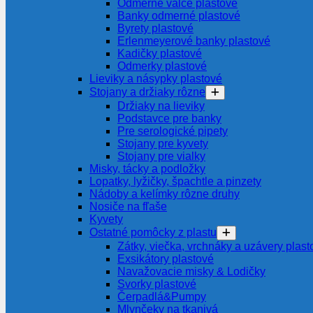
Odmerné valce plastové
Banky odmerné plastové
Byrety plastové
Erlenmeyerové banky plastové
Kadičky plastové
Odmerky plastové
Lieviky a násypky plastové
Stojany a držiaky rôzne
Držiaky na lieviky
Podstavce pre banky
Pre serologické pipety
Stojany pre kyvety
Stojany pre vialky
Misky, tácky a podložky
Lopatky, lyžičky, špachtle a pinzety
Nádoby a kelímky rôzne druhy
Nosiče na fľaše
Kyvety
Ostatné pomôcky z plastu
Zátky, viečka, vrchnáky a uzávery plast
Exsikátory plastové
Navažovacie misky & Lodičky
Svorky plastové
Čerpadlá&Pumpy
Mlynčeky na tkanivá