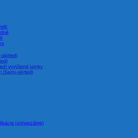
ofil
rdné
e®
mi
skirted)
ted)
ted) vyvýšené jamky
 (Semi-skirted)
likácie (univerzálne)