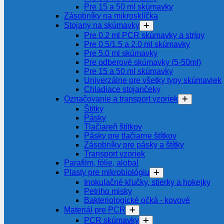
Pre 15 a 50 ml skúmavky
Zásobníky na mikrosklíčka
Stojany na skúmavky
Pre 0.2 ml PCR skúmavky a strípy
Pre 0.5/1.5 a 2.0 ml skúmavky
Pre 5.0 ml skúmavky
Pre odberové skúmavky (5-50ml)
Pre 15 a 50 ml skúmavky
Univerzálne pre všetky typy skúmaviek
Chladiace stojančeky
Označovanie a transport vzoriek
Štítky
Pásky
Tlačiareň štítkov
Pásky pre tlačiarne štítkov
Zásobníky pre pásky a štítky
Transport vzoriek
Parafilm, fólie, alobal
Plasty pre mikrobiológiu
Inokulačné kľučky, stierky a hokejky
Petriho misky
Bakteriologické očká - kovové
Materiál pre PCR
PCR skúmavky