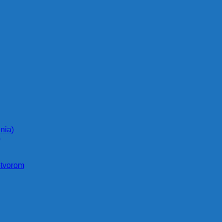
nia)
)
otvorom