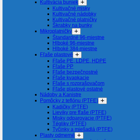
Kultivácia buniek
Kultivačné misky
Kultivačné nádobky
Kultivačné platničky
Škrabky na bunky
Mikroplatničky
Štandardné 96-miestne
Hlboké 96-miestne
Hlboké 384-miestne
Fľaše plastové
Fľaše PE, LDPE, HDPE
Fľaše PP
Fľaše bezpečnostné
Fľaše kvapkacie
Fľaše s rozprašovačom
Fľaše plastové ostatné
Nádoby a Kanistre
Pomôcky z teflónu (PTFE)
Kadičky (PTFE)
Lieviky pre fľaše (PTFE)
Misky odparovacie (PTFE)
Tégliky (PTFE)
Tyčinky a miešadlá (PTFE)
Plasty odmerné