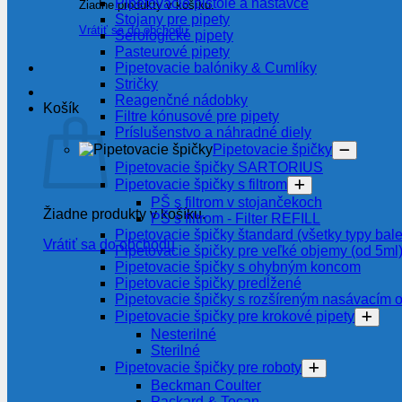
Pipetovacie pištole a nástavce
Žiadne produkty v košíku.
Stojany pre pipety
Vrátiť sa do obchodu
Serologické pipety
Pasteurové pipety
Pipetovacie balóniky & Cumlíky
Stričky
Reagenčné nádobky
Košík
Filtre kónusové pre pipety
Príslušenstvo a náhradné diely
Pipetovacie špičky
Pipetovacie špičky SARTORIUS
Pipetovacie špičky s filtrom
PŠ s filtrom v stojančekoch
Žiadne produkty v košíku.
PŠ s filtrom - Filter REFILL
Pipetovacie špičky štandard (všetky typy bale
Vrátiť sa do obchodu
Pipetovacie špičky pre veľké objemy (od 5ml
Pipetovacie špičky s ohybným koncom
Pipetovacie špičky predĺžené
Pipetovacie špičky s rozšíreným nasávacím 
Pipetovacie špičky pre krokové pipety
Nesterilné
Sterilné
Pipetovacie špičky pre roboty
Beckman Coulter
Packard & Tecan