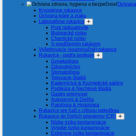
Ochrana
Kryogénne rukavice
Ochrana tváre a zraku
Laboratórne rukavice
Proti rádioaktivite
Biologické riziko
Chemické riziko
S predĺženým rukávom
Vyšetrovacie (examinačné) rukavice
Rukavice - podľa profesie
Gynekológia
Zdravotníctvo
Stomatológia
Tetovacie štúdiá
Kaderníctvá & Kozmetické salóny
Pedikúra & Nechtové štúdiá
Gastro priemysel
Autoservis & Dielňa
Patológia & Histológia
Rukavice pre ľudí s citlivou pokožkou
Rukavice do čistých priestorov (CR)
Nízke riziko kontaminácie
Vysoké riziko kontaminácie
Extrémne riziko kontaminácie